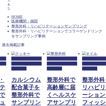
HOME
医療機関・病院
整形外科・リハビリテーションサンプリング
整形外科・リハビリテーションでコラーゲンドリンク
をサンプリング事例
過去掲載記事
ハビ
整形外科・リハビ
整形外科・リハビ
整形外科・リ
サン
リテーションサン
リテーションサン
リテーション
プリング
プリング
プリング
・
カルシウム
整形外科で
整形外科
テ
配合菓子を
高齢層に届
リハビリ
で
整形外科で
くヘルスケ
ーション
ュ
サンプリン
アサンプリ
フィッシ