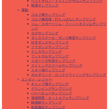
ペットサロン・トリミングサロンサンプリング
牧場サンプリング
運動
ゴルフ場サンプリング
ゴルフ練習場・打ちっぱなしサンプリング
ジム・スポーツジム・フィットネスジムサンプリ
ング
ヨガサンプリング
ダンススクール・ダンス教室サンプリング
社交ダンスサンプリング
フラダンスサンプリング
テニスサンプリング
フットサルサンプリング
スポーツ少年団サンプリング
スイミングスクールサンプリング
スキー場サンプリング
ボルダリング・ロッククライミングサンプリング
エンタメ・レジャー
キャンプ場サンプリング
グランピングサンプリング
バーベキューサンプリング
漫画喫茶・ネットカフェサンプリング
映画館サンプリング
娯楽施設サンプリング