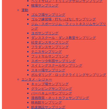
ペットサロン・トリミングサロンサンプリング
牧場サンプリング
運動
ゴルフ場サンプリング
ゴルフ練習場・打ちっぱなしサンプリング
ジム・スポーツジム・フィットネスジムサンプリ
ング
ヨガサンプリング
ダンススクール・ダンス教室サンプリング
社交ダンスサンプリング
フラダンスサンプリング
テニスサンプリング
フットサルサンプリング
スポーツ少年団サンプリング
スイミングスクールサンプリング
スキー場サンプリング
ボルダリング・ロッククライミングサンプリング
エンタメ・レジャー
キャンプ場サンプリング
グランピングサンプリング
バーベキューサンプリング
漫画喫茶・ネットカフェサンプリング
映画館サンプリング
娯楽施設サンプリング