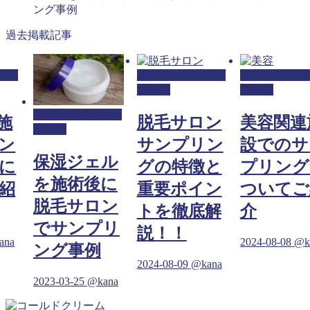
ング事例
過去掲載記事
ンプ
脱毛サロンサンプ
脱毛サロンサ
リング
リング
脱毛サロンサンプ
施
脱毛サロン
美容関連
リング
ン
サンプリン
設でのサ
保湿ジェル
に
グの特徴と
プリング
を施術後に
紹
重要ポイン
ついてご
脱毛サロン
トを徹底解
介
でサンプリ
説！！
ana
2024-08-08
@k
ング事例
2024-08-09
@kana
2023-03-25
@kana