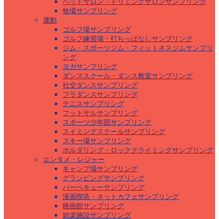
ペットサロン・トリミングサロンサンプリング
牧場サンプリング
運動
ゴルフ場サンプリング
ゴルフ練習場・打ちっぱなしサンプリング
ジム・スポーツジム・フィットネスジムサンプリ
ング
ヨガサンプリング
ダンススクール・ダンス教室サンプリング
社交ダンスサンプリング
フラダンスサンプリング
テニスサンプリング
フットサルサンプリング
スポーツ少年団サンプリング
スイミングスクールサンプリング
スキー場サンプリング
ボルダリング・ロッククライミングサンプリング
エンタメ・レジャー
キャンプ場サンプリング
グランピングサンプリング
バーベキューサンプリング
漫画喫茶・ネットカフェサンプリング
映画館サンプリング
娯楽施設サンプリング