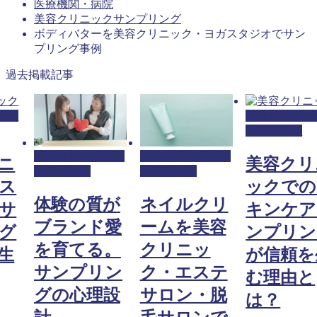
医療機関・病院
美容クリニックサンプリング
ボディバターを美容クリニック・ヨガスタジオでサン
プリング事例
過去掲載記事
クサ
美容クリニッ
ンプリング
美容クリニックサ
美容クリニックサ
ニ
美容クリ
ンプリング
ンプリング
ス
ックでの
体験の質が
ネイルクリ
サ
キンケア
ブランド愛
ームを美容
グ
ンプリン
を育てる。
クリニッ
生
が信頼を
サンプリン
ク・エステ
む理由と
グの心理設
サロン・脱
は？