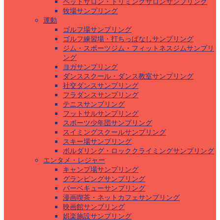
ペットサロン・トリミングサロンサンプリング
牧場サンプリング
運動
ゴルフ場サンプリング
ゴルフ練習場・打ちっぱなしサンプリング
ジム・スポーツジム・フィットネスジムサンプリ
ング
ヨガサンプリング
ダンススクール・ダンス教室サンプリング
社交ダンスサンプリング
フラダンスサンプリング
テニスサンプリング
フットサルサンプリング
スポーツ少年団サンプリング
スイミングスクールサンプリング
スキー場サンプリング
ボルダリング・ロッククライミングサンプリング
エンタメ・レジャー
キャンプ場サンプリング
グランピングサンプリング
バーベキューサンプリング
漫画喫茶・ネットカフェサンプリング
映画館サンプリング
娯楽施設サンプリング