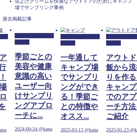
虫よけクリームを快適なアウトドアのためにキャンプ
場でサンプリング事例
過去掲載記事
キャンプ場サンプ
ンプ
キャンプ場サンプ
キャンプ場サ
リング
リング
リング
季節ごとの
ア
一年通して
アウトド
美容や健康
行
キャンプ場
飯から流
意識の高い
！
でサンプリ
りを作る
ユーザー向
場
ングができ
キャンプ
けサンプリ
ロ
る！季節ご
でのアプ
ングアプロ
を
との特徴や
ーチ方法
ーチに...
オスス...
ご紹介
2024-09-24
@kana
ana
2025-03-13
@kana
2025-01-23
@k