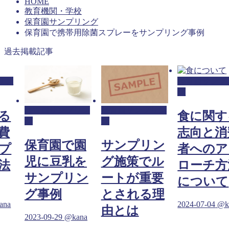
HOME
教育機関・学校
保育園サンプリング
保育園で携帯用除菌スプレーをサンプリング事例
過去掲載記事
リン
保育園サンプ
グ
保育園サンプリン
保育園サンプリン
る
食に関す
グ
グ
費
志向と消
保育園で園
サンプリン
プ
者へのア
児に豆乳を
グ施策でル
法
ローチ方
サンプリン
ートが重要
について
グ事例
とされる理
ana
2024-07-04
@k
由とは
2023-09-29
@kana