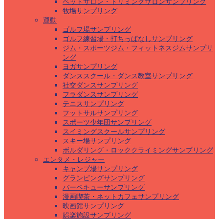
ペットサロン・トリミングサロンサンプリング
牧場サンプリング
運動
ゴルフ場サンプリング
ゴルフ練習場・打ちっぱなしサンプリング
ジム・スポーツジム・フィットネスジムサンプリ
ング
ヨガサンプリング
ダンススクール・ダンス教室サンプリング
社交ダンスサンプリング
フラダンスサンプリング
テニスサンプリング
フットサルサンプリング
スポーツ少年団サンプリング
スイミングスクールサンプリング
スキー場サンプリング
ボルダリング・ロッククライミングサンプリング
エンタメ・レジャー
キャンプ場サンプリング
グランピングサンプリング
バーベキューサンプリング
漫画喫茶・ネットカフェサンプリング
映画館サンプリング
娯楽施設サンプリング