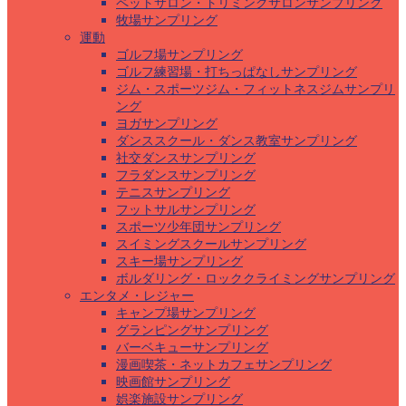
ペットサロン・トリミングサロンサンプリング
牧場サンプリング
運動
ゴルフ場サンプリング
ゴルフ練習場・打ちっぱなしサンプリング
ジム・スポーツジム・フィットネスジムサンプリ
ング
ヨガサンプリング
ダンススクール・ダンス教室サンプリング
社交ダンスサンプリング
フラダンスサンプリング
テニスサンプリング
フットサルサンプリング
スポーツ少年団サンプリング
スイミングスクールサンプリング
スキー場サンプリング
ボルダリング・ロッククライミングサンプリング
エンタメ・レジャー
キャンプ場サンプリング
グランピングサンプリング
バーベキューサンプリング
漫画喫茶・ネットカフェサンプリング
映画館サンプリング
娯楽施設サンプリング