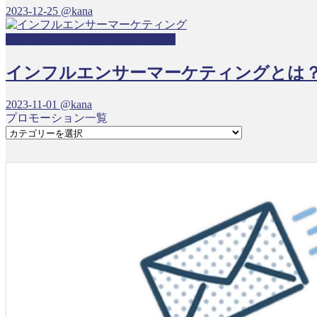
2023-12-25
@kana
コンサート・ライブサンプリング
インフルエンサーマーケティングとは
2023-11-01
@kana
プロモーション一覧
プ
ロ
モ
ー
シ
ョ
ン
一
覧