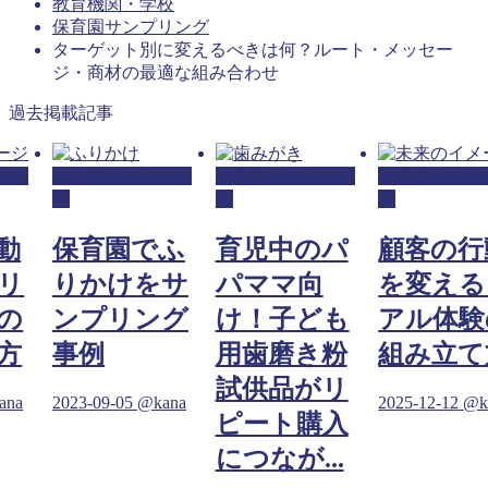
教育機関・学校
保育園サンプリング
ターゲット別に変えるべきは何？ルート・メッセー
ジ・商材の最適な組み合わせ
過去掲載記事
リン
保育園サンプリン
保育園サンプリン
保育園サンプ
グ
グ
グ
動
保育園でふ
育児中のパ
顧客の行
リ
りかけをサ
パママ向
を変える
の
ンプリング
け！子ども
アル体験
方
事例
用歯磨き粉
組み立て
試供品がリ
ana
2023-09-05
@kana
2025-12-12
@k
ピート購入
につなが...