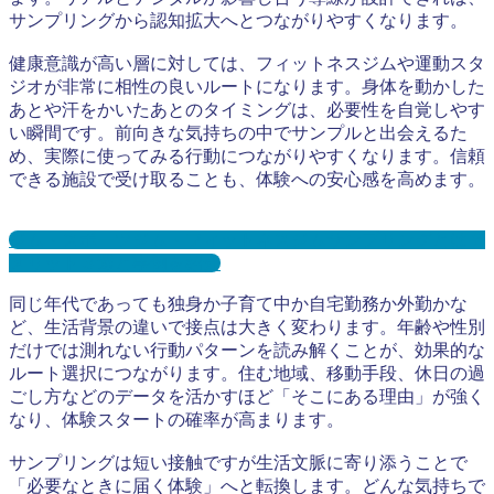
サンプリングから認知拡大へとつながりやすくなります。
健康意識が高い層に対しては、フィットネスジムや運動スタ
ジオが非常に相性の良いルートになります。身体を動かした
あとや汗をかいたあとのタイミングは、必要性を自覚しやす
い瞬間です。前向きな気持ちの中でサンプルと出会えるた
め、実際に使ってみる行動につながりやすくなります。信頼
できる施設で受け取ることも、体験への安心感を高めます。
ジム・スポーツジム・フィットネスジムサンプリングとは？
メリット３選と事例を紹介
同じ年代であっても独身か子育て中か自宅勤務か外勤かな
ど、生活背景の違いで接点は大きく変わります。年齢や性別
だけでは測れない行動パターンを読み解くことが、効果的な
ルート選択につながります。住む地域、移動手段、休日の過
ごし方などのデータを活かすほど「そこにある理由」が強く
なり、体験スタートの確率が高まります。
サンプリングは短い接触ですが生活文脈に寄り添うことで
「必要なときに届く体験」へと転換します。どんな気持ちで