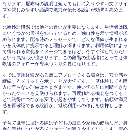
なります。配布時の説明は短くても目に入りやすい文字サイ
ズや親しみやすい語調で魅力が伝わる設計が効果を高めま
す。
比較検討段階では他との違いが重要になります。生活者は既
にいくつかの候補を知っているため、独自性を示す情報が求
められます。配布時のメッセージで、どんな価値が生まれる
かを具体的に提示すると理解が深まります。利用体験によっ
て得られる変化をイメージできるほど、今すぐ試してみたい
という気持ちが強まります。この段階の生活者にとっては体
験後のフォローが導線づくりの要になります。
すでに使用経験がある層にアプローチする場合は、安心感や
継続するメリットを示すことが大切です。一度体験しても購
入に至らない理由はさまざまです。使い切る前に判断できな
かったケースも見受けられます。再度触れる機会をつくるこ
とで納得につながる変化が起きやすくなります。信頼や満足
感を再確認できる設計が、継続利用への移行を後押ししま
す。
子育て世帯に届ける際は子どもの成長や家族の健康など、身
近な幸せにつながるメッセージが響きやすくなります。安心