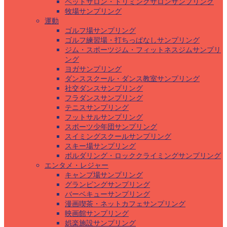
ペットサロン・トリミングサロンサンプリング
牧場サンプリング
運動
ゴルフ場サンプリング
ゴルフ練習場・打ちっぱなしサンプリング
ジム・スポーツジム・フィットネスジムサンプリ
ング
ヨガサンプリング
ダンススクール・ダンス教室サンプリング
社交ダンスサンプリング
フラダンスサンプリング
テニスサンプリング
フットサルサンプリング
スポーツ少年団サンプリング
スイミングスクールサンプリング
スキー場サンプリング
ボルダリング・ロッククライミングサンプリング
エンタメ・レジャー
キャンプ場サンプリング
グランピングサンプリング
バーベキューサンプリング
漫画喫茶・ネットカフェサンプリング
映画館サンプリング
娯楽施設サンプリング