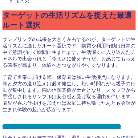
まとめ
ターゲットの生活リズムを捉えた最適
ルート選択
サンプリングの成果を大きく左右するのが、ターゲットの生
活リズムに適したルート選択です。購買や利用行動は日常の
中で意識が向く瞬間に生まれます。生活深くに入り込んだチ
ャネルで出会うほど「今まさに使えそうだ」と感じてもらえ
る確率が高まり、体験へとつながりやすくなります。
子育て世帯に届ける際、保育園は強い生活接点になります。
朝と夕方の送り迎えは必ず発生し、短い時間ながら親子の行
動が集中します。園の信頼関係が土台となり、スタッフから
手渡しされるサンプルは安心感と受け取る理由を伴います。
園児が喜ぶ仕掛けを加えれば家庭に持ち帰ったあとも会話が
生まれ体験の起点が広がります。
保育園サンプリングとは？メリット３選と事例を紹介
社会人へ向けた施策では通勤・退勤・ランチといった移動動