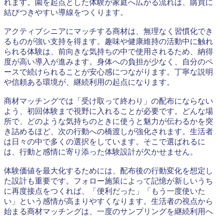
れます。園を起点とした体験が家庭へ広がる流れは、購買に
結びつきやすい導線をつくります。
アクティブシニアにマッチする商材は、無理なく習慣化でき
るものが強い支持を得ます。趣味や健康維持の活動中に触れ
られる体験は、前向きな気持ちの中で使用されるため、納得
度が高い導入が進みます。身体への負担が少なく、自分のペ
ースで続けられることが安心感につながります。丁寧な説明
や信頼ある環境が、継続利用の起点になります。
商材マッチングでは「受け取って終わり」の配布にならない
よう、初回体験まで視野に入れることが必要です。どんな場
所で、どのような気持ちのときに使うと魅力が伝わるかを突
き詰めるほど、次の行動への橋渡しが強化されます。生活者
は日々の中で多くの選択をしています。そこで選ばれるに
は、行動と感情に寄り添った体験設計が欠かせません。
体験価値を最大化するためには、配布後の行動変化を想定し
た設計も重要です。フォロー施策によって記憶が新しいうち
に再度接点をつくれば、「便利だった」「もう一度使いた
い」という感情が高まりやすくなります。生活者の視点から
始まる商材マッチングは、一度のサンプリングを継続利用へ