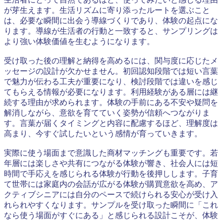
が芽生えます。生活リズムに寄り添ったルートを選ぶこと
は、必要な瞬間に出会う導線づくりであり、体験の起点にな
ります。導線が生活者の行動と一致すると、サンプリングは
より強い体験価値を生むようになります。
受け取った後の理解と納得を高めるには、関与度に応じたメ
ッセージの設計が欠かせません。初回認知段階では短い言葉
で魅力が伝わる工夫が重要になり、検討段階では違いを感じ
てもらえる情報が必要になります。利用経験がある層には継
続する理由が求められます。体験の手前にある不安や疑問を
解消しながら、意欲を育てていく姿勢が信頼へつながりま
す。言葉が届くタイミングと内容に配慮するほど、理解度は
高まり、今すぐ試したいという感情が育っていきます。
実際に使う場面まで意識した商材マッチングも重要です。若
年層には楽しさや共有につながる体験が響き、社会人には短
時間で手応えを感じられる体験が行動を後押しします。子育
て世帯には家庭内の会話が広がる体験が購買意欲を高め、ア
クティブシニアには自分のペースで続けられる安心が受け入
れられやすくなります。サンプルを受け取った瞬間に「これ
なら使う場面がすぐにある」と感じられる設計こそが、体験