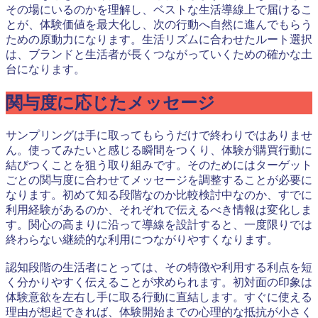
その場にいるのかを理解し、ベストな生活導線上で届けるこ
とが、体験価値を最大化し、次の行動へ自然に進んでもらう
ための原動力になります。生活リズムに合わせたルート選択
は、ブランドと生活者が長くつながっていくための確かな土
台になります。
関与度に応じたメッセージ
サンプリングは手に取ってもらうだけで終わりではありませ
ん。使ってみたいと感じる瞬間をつくり、体験が購買行動に
結びつくことを狙う取り組みです。そのためにはターゲット
ごとの関与度に合わせてメッセージを調整することが必要に
なります。初めて知る段階なのか比較検討中なのか、すでに
利用経験があるのか、それぞれで伝えるべき情報は変化しま
す。関心の高まりに沿って導線を設計すると、一度限りでは
終わらない継続的な利用につながりやすくなります。
認知段階の生活者にとっては、その特徴や利用する利点を短
く分かりやすく伝えることが求められます。初対面の印象は
体験意欲を左右し手に取る行動に直結します。すぐに使える
理由が想起できれば、体験開始までの心理的な抵抗が小さく