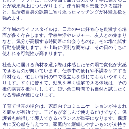
とが成果向上につながります。使う瞬間を想像できる設計
と、生活者自身の課題に寄り添ったマッチングが体験意欲を
強めます。
若年層のライフスタイルは、日常の中に好奇心を刺激する場
面が多く存在します。学校生活やレジャー、友人との集まり
など、気分が高揚する時間帯に出会うものは、その場で試す
行動を誘発します。外出時に便利な商材は、その日のうちに
使われる可能性が高まります。
社会人に届ける商材を選ぶ際は体感したその場で変化が実感
できるものが向いています。仕事中の疲れや不調をケアする
商材なら、忙しい毎日の中で役立ちを感じてもらいやすくな
ります。すぐに使えて、効果を早く理解できる体験は、その
後の購買を後押しします。短い余白時間でも自然と試したく
なる導線が鍵になります。
子育て世帯の場合は、家庭内でコミュニケーションが生まれ
る商材が有効です。子どもが楽しんで使えるだけでなく、保
護者も納得して導入できるバランスが重要になります。保護
者に安心感を与えつつ、家庭内で継続しやすいものが支持さ