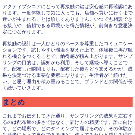
アクティブシニアにとって再接触の鍵は安心感の再確認にあ
ります。一度体験して気に入っても、店舗へ買いに行くまで
迷いが生まれることは珍しくありません。いつでも相談でき
る接点や、信頼できる環境から得た情報が、前向きな意思決
定につながります。
再接触の設計は一人ひとりのペースを尊重したコミュニケー
ションです。試しやすい環境を整えた上で、体験後に再び触
れる機会をつくることで、納得感が積み上がります。サンプ
リングの目的は、認知から利用、そして継続へ導くことで
す。配布した瞬間よりも、配布した後をどう支えるかが、成
果を決定づける重要な要素になります。生活者が「続けた
い」と思う理由を積み重ねることで、ブランドとの関係が長
く続いていきます。
まとめ
これまでお伝えしてきた通り、サンプリングの成果を左右す
るのは配布量の多さではなく、届け方の精度です。誰に向け
て、どの場所で、どのタイミングで届けるのか。その体験が
生活者にとって自然であるほど、使ってみたいと感じる理由