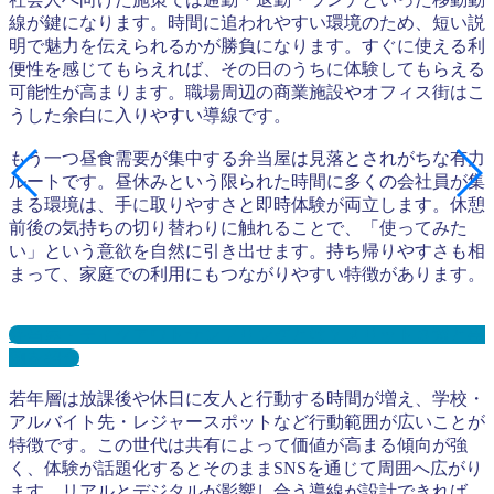
線が鍵になります。時間に追われやすい環境のため、短い説
明で魅力を伝えられるかが勝負になります。すぐに使える利
便性を感じてもらえれば、その日のうちに体験してもらえる
可能性が高まります。職場周辺の商業施設やオフィス街はこ
うした余白に入りやすい導線です。
もう一つ昼食需要が集中する弁当屋は見落とされがちな有力
ルートです。昼休みという限られた時間に多くの会社員が集
まる環境は、手に取りやすさと即時体験が両立します。休憩
前後の気持ちの切り替わりに触れることで、「使ってみた
い」という意欲を自然に引き出せます。持ち帰りやすさも相
まって、家庭での利用にもつながりやすい特徴があります。
弁当屋・テイクアウトサンプリングとは？メリット３選と事
例を紹介
若年層は放課後や休日に友人と行動する時間が増え、学校・
アルバイト先・レジャースポットなど行動範囲が広いことが
特徴です。この世代は共有によって価値が高まる傾向が強
く、体験が話題化するとそのままSNSを通じて周囲へ広がり
ます。リアルとデジタルが影響し合う導線が設計できれば、