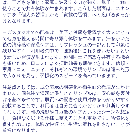
は、子どもを通じて家庭に波及する力が強く、親子で一緒に
使うことで共有体験が生まれます。こうした場面は、スキン
ケアを「個人の習慣」から「家族の習慣」へと広げるきっか
けとなります。
ヨガスタジオでの配布は、美容と健康を意識する大人にとっ
て心身を整える時間に寄り添う体験を生みます。汗をかいた
後の清涼感や保湿ケアは、リフレッシュの一部として印象に
残りやすく、利用者の中で「運動後はこれを使いたい」とい
う新しい習慣が生まれます。仲間同士で感想を共有する機会
も多いため、口コミによる拡散効果も期待できます。信頼・
家庭・コミュニティ、それぞれの環境でサンプルは違った形
で広がりを見せ、習慣化のスピードを高めていきます。
注意点としては、成分表示の明確化や衛生面の徹底が欠かせ
ません。個包装で清潔に保たれたサンプルは、安心感を裏付
ける基本条件です。肌質への配慮や使用対象をわかりやすく
記載することで、利用者は自分に合うかどうかを判断しやす
くなります。朝の洗顔やヨガ後のケアといったシーンを想定
し、負担なく試せる仕様に整えることも重要です。習慣化を
促すためには、体験が快適で、生活の流れを乱さないことが
前提になります。