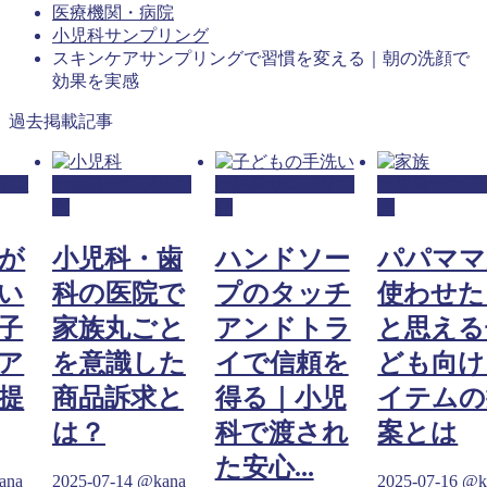
医療機関・病院
小児科サンプリング
スキンケアサンプリングで習慣を変える｜朝の洗顔で
効果を実感
過去掲載記事
リン
小児科サンプリン
小児科サンプリン
小児科サンプ
グ
グ
グ
が
小児科・歯
ハンドソー
パパママ
い
科の医院で
プのタッチ
使わせた
子
家族丸ごと
アンドトラ
と思える
ア
を意識した
イで信頼を
ども向け
提
商品訴求と
得る｜小児
イテムの
は？
科で渡され
案とは
た安心...
ana
2025-07-14
@kana
2025-07-16
@k