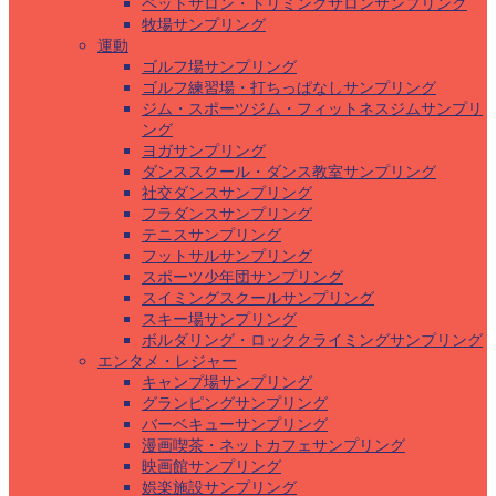
ペットサロン・トリミングサロンサンプリング
牧場サンプリング
運動
ゴルフ場サンプリング
ゴルフ練習場・打ちっぱなしサンプリング
ジム・スポーツジム・フィットネスジムサンプリ
ング
ヨガサンプリング
ダンススクール・ダンス教室サンプリング
社交ダンスサンプリング
フラダンスサンプリング
テニスサンプリング
フットサルサンプリング
スポーツ少年団サンプリング
スイミングスクールサンプリング
スキー場サンプリング
ボルダリング・ロッククライミングサンプリング
エンタメ・レジャー
キャンプ場サンプリング
グランピングサンプリング
バーベキューサンプリング
漫画喫茶・ネットカフェサンプリング
映画館サンプリング
娯楽施設サンプリング