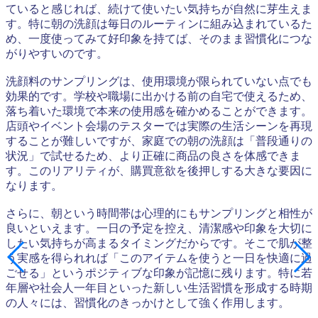
ていると感じれば、続けて使いたい気持ちが自然に芽生えま
す。特に朝の洗顔は毎日のルーティンに組み込まれているた
め、一度使ってみて好印象を持てば、そのまま習慣化につな
がりやすいのです。
洗顔料のサンプリングは、使用環境が限られていない点でも
効果的です。学校や職場に出かける前の自宅で使えるため、
落ち着いた環境で本来の使用感を確かめることができます。
店頭やイベント会場のテスターでは実際の生活シーンを再現
することが難しいですが、家庭での朝の洗顔は「普段通りの
状況」で試せるため、より正確に商品の良さを体感できま
す。このリアリティが、購買意欲を後押しする大きな要因に
なります。
さらに、朝という時間帯は心理的にもサンプリングと相性が
良いといえます。一日の予定を控え、清潔感や印象を大切に
したい気持ちが高まるタイミングだからです。そこで肌が整
う実感を得られれば「このアイテムを使うと一日を快適に過
ごせる」というポジティブな印象が記憶に残ります。特に若
年層や社会人一年目といった新しい生活習慣を形成する時期
の人々には、習慣化のきっかけとして強く作用します。