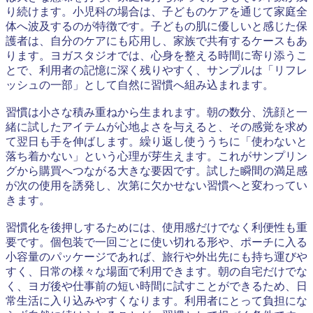
り続けます。小児科の場合は、子どものケアを通じて家庭全
体へ波及するのが特徴です。子どもの肌に優しいと感じた保
護者は、自分のケアにも応用し、家族で共有するケースもあ
ります。ヨガスタジオでは、心身を整える時間に寄り添うこ
とで、利用者の記憶に深く残りやすく、サンプルは「リフレ
ッシュの一部」として自然に習慣へ組み込まれます。
習慣は小さな積み重ねから生まれます。朝の数分、洗顔と一
緒に試したアイテムが心地よさを与えると、その感覚を求め
て翌日も手を伸ばします。繰り返し使ううちに「使わないと
落ち着かない」という心理が芽生えます。これがサンプリン
グから購買へつながる大きな要因です。試した瞬間の満足感
が次の使用を誘発し、次第に欠かせない習慣へと変わってい
きます。
習慣化を後押しするためには、使用感だけでなく利便性も重
要です。個包装で一回ごとに使い切れる形や、ポーチに入る
小容量のパッケージであれば、旅行や外出先にも持ち運びや
すく、日常の様々な場面で利用できます。朝の自宅だけでな
く、ヨガ後や仕事前の短い時間に試すことができるため、日
常生活に入り込みやすくなります。利用者にとって負担にな