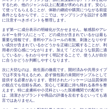
するため、他のジャンル以上に配慮が求められます。安心し
て使ってもらえることが、体験の継続や購買につながる前提
条件となるからです。ここでは、サンプリングを設計する際
に注意すべきポイントを整理します。
まず第一に成分表示の明確化が欠かせません。敏感肌やアレ
ルギーを持つ人にとって、どの成分が含まれているかは最も
重要な情報です。香料やアルコールの有無、刺激となりやす
い成分が含まれているかどうかを正確に記載することが、利
用者の安心感につながります。加えて「どのような肌質に適
しているか」をわかりやすく明記することで、使う人が自分
に合うかどうか判断しやすくなります。
次に大切なのは、衛生面の徹底です。開封済みや共用タイプ
では不安を与えるため、必ず個包装の未開封サンプルとして
提供する必要があります。密封されたパッケージは品質保持
の観点でも信頼を高め、安心して家庭に持ち帰れる条件を整
えます。特に皮膚科や小児科といった医療機関での配布で
は、清潔さがブランドや商品の評価を左右するといっても過
言ではありません。