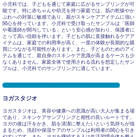
小児科では、子どもを通じて家庭に広がるサンプリングが可
能です。特に赤ちゃんや幼児を持つ家庭では、肌の乾燥やか
ぶれへの対策に敏感であり、親がスキンケアアイテムに強い
関心を持っています。小児科で受け取ったサンプルは「医師
や看護師が関与している」という安心感が加わり、保護者に
とって高い信頼を伴います。子どもの肌に直接触れるケアア
イテムは、家庭での利用率が高く、一度の体験が長期的な購
買につながる可能性があります。また、子どものためのアイ
テムを通じて、親自身のスキンケア意識が高まるケースも少
なくありません。家庭全体で使用される流れを想定したサン
プルは、小児科でのサンプリングに適しています。
小児科サンプリングとは？メリット３選と事例を紹介
ヨガスタジオ
ヨガスタジオは、美容や健康への意識が高い大人が集まる場
であり、スキンケアサンプリングと相性の良いルートです。
ヨガの後は汗をかき、肌を清潔に整えたいという気持ちが強
まるため、洗顔や保湿ケアのサンプルは利用者の関心を引き
やすいです。また、ヨガを継続する人は生活習慣全体を整え