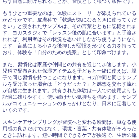
らず自然に続けられることが、習慣として根づく条件です。
もうひとつ重要なのは、体験にストーリーが添えられている
かどうかです。皮膚科で「乾燥が気になるときに使ってくだ
さい」と渡されたサンプルは、その言葉とともに記憶されま
す。ヨガスタジオで「レッスン後の肌に合います」と手渡さ
れれば、利用者はその状況を思い出しながら使うようになり
ます。言葉による小さな後押しが習慣を形づくる力を持って
おり、体験を「自分のための提案」として印象づけます。
また、習慣化は家庭や仲間との共有を通じて加速します。小
児科で配布された保湿アイテムを子どもと一緒に使えば、親
子で同じ習慣を持つことになります。ヨガ仲間と同じサンプ
ルを受け取った場合は「どうだった？」と感想を交わす流れ
が自然に生まれます。共有された体験は一人での使用よりも
記憶に残りやすく、使い続けたい気持ちを強めます。サンプ
ルがコミュニケーションのきっかけとなり、日常に定着して
いくのです。
スキンケアサンプリングが習慣へと変わる瞬間は、単なる使
用感の良さだけではなく、環境・言葉・共有体験がそろった
ときに訪れます。短い時間でできるケアが快適で、生活の流