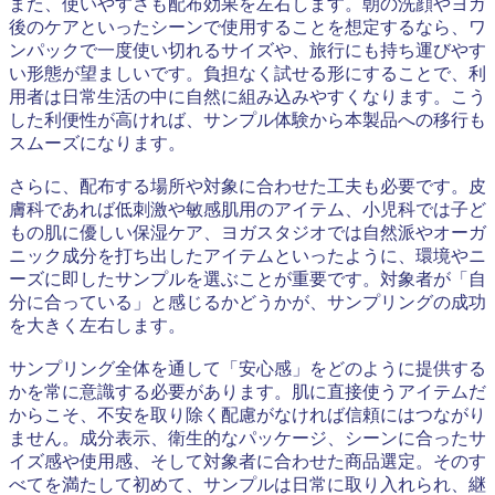
また、使いやすさも配布効果を左右します。朝の洗顔やヨガ
後のケアといったシーンで使用することを想定するなら、ワ
ンパックで一度使い切れるサイズや、旅行にも持ち運びやす
い形態が望ましいです。負担なく試せる形にすることで、利
用者は日常生活の中に自然に組み込みやすくなります。こう
した利便性が高ければ、サンプル体験から本製品への移行も
スムーズになります。
さらに、配布する場所や対象に合わせた工夫も必要です。皮
膚科であれば低刺激や敏感肌用のアイテム、小児科では子ど
もの肌に優しい保湿ケア、ヨガスタジオでは自然派やオーガ
ニック成分を打ち出したアイテムといったように、環境やニ
ーズに即したサンプルを選ぶことが重要です。対象者が「自
分に合っている」と感じるかどうかが、サンプリングの成功
を大きく左右します。
サンプリング全体を通して「安心感」をどのように提供する
かを常に意識する必要があります。肌に直接使うアイテムだ
からこそ、不安を取り除く配慮がなければ信頼にはつながり
ません。成分表示、衛生的なパッケージ、シーンに合ったサ
イズ感や使用感、そして対象者に合わせた商品選定。そのす
べてを満たして初めて、サンプルは日常に取り入れられ、継