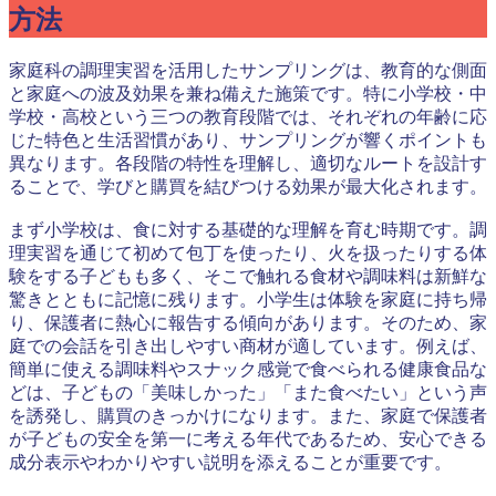
方法
家庭科の調理実習を活用したサンプリングは、教育的な側面
と家庭への波及効果を兼ね備えた施策です。特に小学校・中
学校・高校という三つの教育段階では、それぞれの年齢に応
じた特色と生活習慣があり、サンプリングが響くポイントも
異なります。各段階の特性を理解し、適切なルートを設計す
ることで、学びと購買を結びつける効果が最大化されます。
まず小学校は、食に対する基礎的な理解を育む時期です。調
理実習を通じて初めて包丁を使ったり、火を扱ったりする体
験をする子どもも多く、そこで触れる食材や調味料は新鮮な
驚きとともに記憶に残ります。小学生は体験を家庭に持ち帰
り、保護者に熱心に報告する傾向があります。そのため、家
庭での会話を引き出しやすい商材が適しています。例えば、
簡単に使える調味料やスナック感覚で食べられる健康食品な
どは、子どもの「美味しかった」「また食べたい」という声
を誘発し、購買のきっかけになります。また、家庭で保護者
が子どもの安全を第一に考える年代であるため、安心できる
成分表示やわかりやすい説明を添えることが重要です。