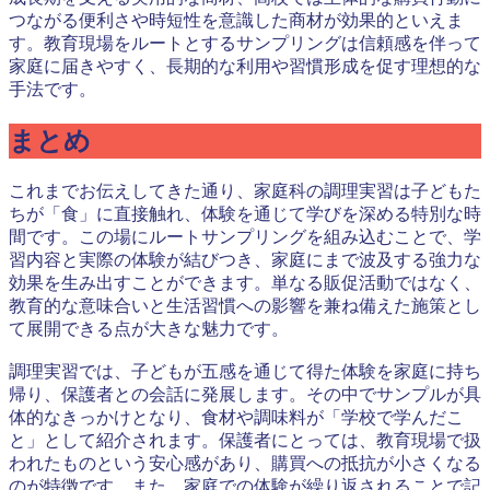
つながる便利さや時短性を意識した商材が効果的といえま
す。教育現場をルートとするサンプリングは信頼感を伴って
家庭に届きやすく、長期的な利用や習慣形成を促す理想的な
手法です。
まとめ
これまでお伝えしてきた通り、家庭科の調理実習は子どもた
ちが「食」に直接触れ、体験を通じて学びを深める特別な時
間です。この場にルートサンプリングを組み込むことで、学
習内容と実際の体験が結びつき、家庭にまで波及する強力な
効果を生み出すことができます。単なる販促活動ではなく、
教育的な意味合いと生活習慣への影響を兼ね備えた施策とし
て展開できる点が大きな魅力です。
調理実習では、子どもが五感を通じて得た体験を家庭に持ち
帰り、保護者との会話に発展します。その中でサンプルが具
体的なきっかけとなり、食材や調味料が「学校で学んだこ
と」として紹介されます。保護者にとっては、教育現場で扱
われたものという安心感があり、購買への抵抗が小さくなる
のが特徴です。また、家庭での体験が繰り返されることで記