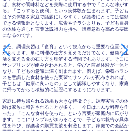
ば、食材や調味料などを実際に使用する中で「こんな味がす
る」「こうすると便利」という実体験が生まれます。子ども
はその体験を家庭で話題にしやすく、保護者にとっては信頼
できる情報源となります。広告やチラシよりも、子ども自身
の体験を通じた言葉は説得力を持ち、購買意欲を高める要因
になるのです。
また、調理実習は「食育」という観点からも重要な位置づけ
があります。単に料理の仕方を覚えるだけでなく、健康な生
活を支える食の在り方を理解する時間でもあります。そこに
サンプリングが組み合わされると、学びと商品体験が一体と
なり、子どもの意識に深く刻まれます。例えば、栄養バラン
スを意識した食材を使った実習でサンプルが配布されれば、
子どもは「健康に良いもの」として認識しやすくなり、家庭
に帰ってからも積極的に話題にするようになります。
家庭に持ち帰られる効果も大きな特徴です。調理実習での体
験は家族に報告されることが多く、「今日はこんな料理を作
った」「こんな食材を使った」という言葉が家庭内に広がり
ます。ここにサンプルが加わることで、子どもの報告が具体
性を帯び、保護者の購買意欲を刺激します。家庭での会話が