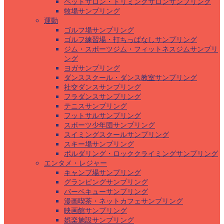
ペットサロン・トリミングサロンサンプリング
牧場サンプリング
運動
ゴルフ場サンプリング
ゴルフ練習場・打ちっぱなしサンプリング
ジム・スポーツジム・フィットネスジムサンプリ
ング
ヨガサンプリング
ダンススクール・ダンス教室サンプリング
社交ダンスサンプリング
フラダンスサンプリング
テニスサンプリング
フットサルサンプリング
スポーツ少年団サンプリング
スイミングスクールサンプリング
スキー場サンプリング
ボルダリング・ロッククライミングサンプリング
エンタメ・レジャー
キャンプ場サンプリング
グランピングサンプリング
バーベキューサンプリング
漫画喫茶・ネットカフェサンプリング
映画館サンプリング
娯楽施設サンプリング