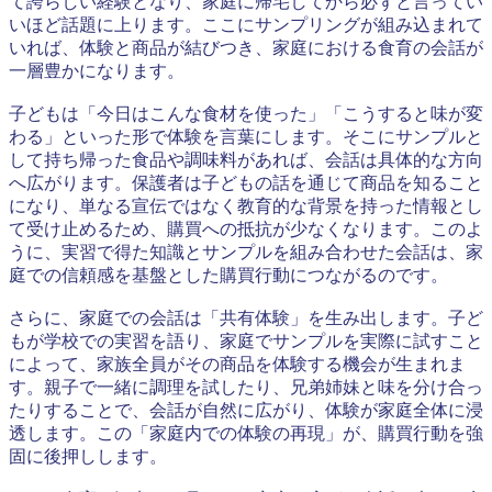
て誇らしい経験となり、家庭に帰宅してから必ずと言ってい
いほど話題に上ります。ここにサンプリングが組み込まれて
いれば、体験と商品が結びつき、家庭における食育の会話が
一層豊かになります。
子どもは「今日はこんな食材を使った」「こうすると味が変
わる」といった形で体験を言葉にします。そこにサンプルと
して持ち帰った食品や調味料があれば、会話は具体的な方向
へ広がります。保護者は子どもの話を通じて商品を知ること
になり、単なる宣伝ではなく教育的な背景を持った情報とし
て受け止めるため、購買への抵抗が少なくなります。このよ
うに、実習で得た知識とサンプルを組み合わせた会話は、家
庭での信頼感を基盤とした購買行動につながるのです。
さらに、家庭での会話は「共有体験」を生み出します。子ど
もが学校での実習を語り、家庭でサンプルを実際に試すこと
によって、家族全員がその商品を体験する機会が生まれま
す。親子で一緒に調理を試したり、兄弟姉妹と味を分け合っ
たりすることで、会話が自然に広がり、体験が家庭全体に浸
透します。この「家庭内での体験の再現」が、購買行動を強
固に後押しします。