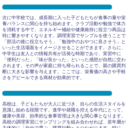
小学校サンプリングとは？メリット３選と事例を紹介
次に中学校では、成長期に入った子どもたちが食事の量や栄
養バランスに関心を持ち始めます。クラブ活動や勉強で体力
を消耗する中で、エネルギー補給や健康維持に役立つ商品は
特に響きやすくなります。調理実習でサンプルを使うことで
「部活の後に役立ちそう」「勉強中のおやつに良さそう」と
いった生活場面をイメージさせることができます。さらに、
中学生は友人との情報共有が活発な時期であり、実習中に
「便利だった」「味が良かった」といった感想が自然に交わ
されます。その声が家庭に持ち帰られることで、親の購買判
断に大きな影響を与えます。ここでは、栄養価の高さや手軽
さをアピールできる商材が効果的です。
中学校サンプリングとは？メリット３選と事例を紹介
高校は、子どもたちが大人に近づき、自らの生活スタイルを
意識し始める段階です。進学や就職を控える年代にとって、
健康や美容、効率的な食事管理は大きな関心事となります。
高校の調理実習にサンプリングを組み合わせれば、若年層が
主体的に「自分で選ぶ」購買行動へとつながります。特に、