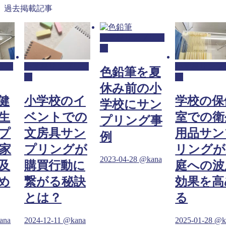
過去掲載記事
小学校サンプリン
グ
リン
小学校サンプリン
小学校サンプ
色鉛筆を夏
グ
グ
休み前の小
健
小学校のイ
学校の保
学校にサン
生
ベントでの
室での衛
プリング事
プ
文房具サン
用品サン
例
家
プリングが
リングが
2023-04-28
@kana
及
購買行動に
庭への波
め
繋がる秘訣
効果を高
とは？
る
ana
2024-12-11
@kana
2025-01-28
@k