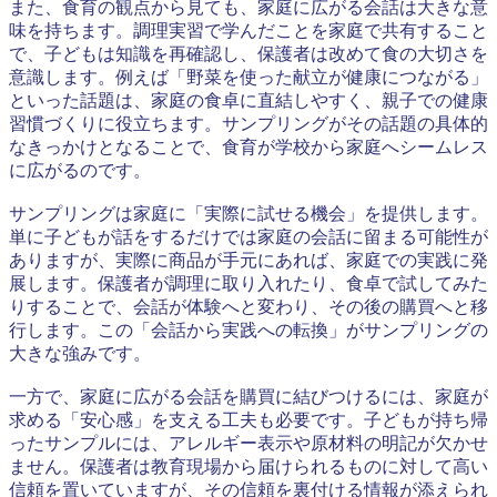
また、食育の観点から見ても、家庭に広がる会話は大きな意
味を持ちます。調理実習で学んだことを家庭で共有すること
で、子どもは知識を再確認し、保護者は改めて食の大切さを
意識します。例えば「野菜を使った献立が健康につながる」
といった話題は、家庭の食卓に直結しやすく、親子での健康
習慣づくりに役立ちます。サンプリングがその話題の具体的
なきっかけとなることで、食育が学校から家庭へシームレス
に広がるのです。
サンプリングは家庭に「実際に試せる機会」を提供します。
単に子どもが話をするだけでは家庭の会話に留まる可能性が
ありますが、実際に商品が手元にあれば、家庭での実践に発
展します。保護者が調理に取り入れたり、食卓で試してみた
りすることで、会話が体験へと変わり、その後の購買へと移
行します。この「会話から実践への転換」がサンプリングの
大きな強みです。
一方で、家庭に広がる会話を購買に結びつけるには、家庭が
求める「安心感」を支える工夫も必要です。子どもが持ち帰
ったサンプルには、アレルギー表示や原材料の明記が欠かせ
ません。保護者は教育現場から届けられるものに対して高い
信頼を置いていますが、その信頼を裏付ける情報が添えられ