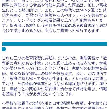
簡単に調理できる食品や時短を意識した商品は、忙しい高校
生にとって魅力的です。また、この年代ではSNSを通じた発
信力も強く、実習で得た体験を友人やオンラインで共有する
ことで、サンプリングの波及効果が広がる可能性もありま
す。保護者も高校という節目を信頼感のある教育現場と結び
つけて受け止めるため、安心して購買へと移行できます。
高等学校・高校サンプリングとは？メリット３選と事例を紹
介
これら三つの教育段階に共通しているのは、調理実習が「教
育的に意味がある体験」として受け止められる点です。学校
での学びをきっかけにしたサンプルは、家庭での信頼性を高
め、単なる販促物以上の価値を持ちます。また、どの段階で
も「家庭に持ち帰って会話が生まれる」という流れは共通し
ており、その会話が購買へとつながる導線を作ります。違い
は、年齢ごとの関心や生活習慣に合わせて商材を選び、情報
を整理する工夫が必要だということです。
小学校では親子の会話を引き出す体験型の商材、中学校では
成長期を支える実用的な商材、高校では主体的な購買行動に