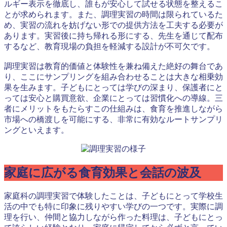
ルギー表示を徹底し、誰もが安心して試せる状態を整えるこ
とが求められます。また、調理実習の時間は限られているた
め、実習の流れを妨げない形での提供方法を工夫する必要が
あります。実習後に持ち帰れる形にする、先生を通じて配布
するなど、教育現場の負担を軽減する設計が不可欠です。
調理実習は教育的価値と体験性を兼ね備えた絶好の舞台であ
り、ここにサンプリングを組み合わせることは大きな相乗効
果を生みます。子どもにとっては学びの深まり、保護者にと
っては安心と購買意欲、企業にとっては習慣化への導線。三
者にメリットをもたらすこの仕組みは、食育を推進しながら
市場への橋渡しを可能にする、非常に有効なルートサンプリ
ングといえます。
家庭に広がる食育効果と会話の波及
家庭科の調理実習で体験したことは、子どもにとって学校生
活の中でも特に印象に残りやすい学びの一つです。実際に調
理を行い、仲間と協力しながら作った料理は、子どもにとっ