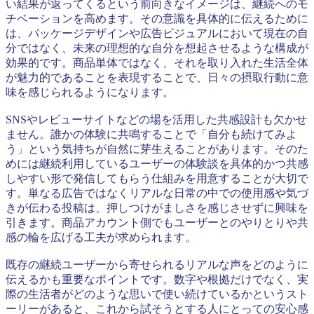
い結果が返ってくるという前向きなイメージは、継続へのモ
チベーションを高めます。その意識を具体的に伝えるために
は、パッケージデザインや広告ビジュアルにおいて現在の自
分ではなく、未来の理想的な自分を想起させるような構成が
効果的です。商品単体ではなく、それを取り入れた生活全体
が魅力的であることを表現することで、日々の摂取行動に意
味を感じられるようになります。
SNSやレビューサイトなどの場を活用した共感設計も欠かせ
ません。誰かの体験に共鳴することで「自分も続けてみよ
う」という気持ちが自然に芽生えることがあります。そのた
めには継続利用しているユーザーの体験談を具体的かつ共感
しやすい形で発信してもらう仕組みを用意することが大切で
す。単なる広告ではなくリアルな日常の中での使用感や気づ
きが伝わる投稿は、押しつけがましさを感じさせずに興味を
引きます。商品アカウント側でもユーザーとのやりとりや共
感の輪を広げる工夫が求められます。
既存の継続ユーザーから寄せられるリアルな声をどのように
伝えるかも重要なポイントです。数字や根拠だけでなく、実
際の生活者がどのような思いで使い続けているかというスト
ーリーがあると、これから試そうとする人にとっての安心感