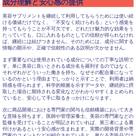
成分理解と安心感の提供
美容サプリメントを継続して利用してもらうためには使い続
ける価値だけでなく、「不安なく続けられる」という感覚を
持ってもらうことが不可欠です。どれだけ魅力的な効果をう
たっていても、口に入れるものとしての信頼が得られなけれ
ば、継続には結びつきません。そのためには、成分に関する
情報の開示や、正確で信頼性のある説明が欠かせません。
まず重要なのは使用されている成分についての丁寧な説明で
す。単に美容に良いとされる成分名を羅列するのではなく、
それぞれがどういった働きを持ち、なぜその配合量になって
いるのかという理由までしっかりと示すことで、利用者は納
得感を得られます。科学的根拠を示すデータや、継続的に摂
取した場合に期待される変化などがわかりやすくまとめられ
ていると、安心して手に取るきっかけになります。
次に商品開発における専門家の関与も信頼構築において大き
な意味を持ちます。医師や管理栄養士、美容の専門家などの
監修を受けていることが明記されていれば、第三者による裏
付けがあるという安心感が生まれます。実際の開発背景や専
門家のコメントなどが紹介されていると、単なる市販品では