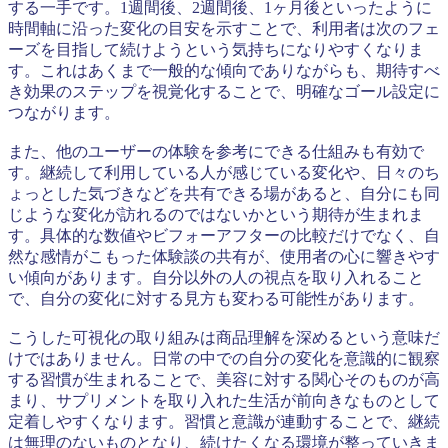
する一手です。1週間後、2週間後、1ヶ月後といったように
時間軸に沿った変化の目安を示すことで、利用者は次のフェ
ーズを目指して続けようという気持ちになりやすくなりま
す。これはあくまで一般的な傾向でありながらも、期待すべ
き効果のステップを視覚化することで、明確なゴール設定に
つながります。
また、他のユーザーの体験を参考にできる仕組みも有効で
す。継続して利用している人が感じている変化や、日々のち
ょっとした気づきなどを共有できる場があると、自分にも同
じような変化が訪れるのではないかという期待が生まれま
す。具体的な数値やビフォーアフターの比較だけでなく、自
然な感情がこもった体験談の共有が、使用者の心に響きやす
い傾向があります。自分以外の人の視点を取り入れること
で、自分の変化に対する見方も変わる可能性があります。
こうした可視化の取り組みは商品理解を深めるという意味だ
けではありません。日常の中での自分の変化を意識的に観察
する習慣が生まれることで、美容に対する関心そのものが高
まり、サプリメントを取り入れた生活が前向きなものとして
定着しやすくなります。習慣と意識が連動することで、継続
は無理のないものとなり、続けたくなる環境が整っていきま