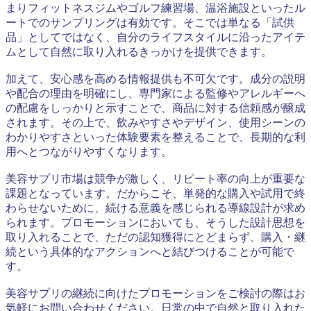
まりフィットネスジムやゴルフ練習場、温浴施設といったル
ートでのサンプリングは有効です。そこでは単なる「試供
品」としてではなく、自分のライフスタイルに沿ったアイテ
ムとして自然に取り入れるきっかけを提供できます。
加えて、安心感を高める情報提供も不可欠です。成分の説明
や配合の理由を明確にし、専門家による監修やアレルギーへ
の配慮をしっかりと示すことで、商品に対する信頼感が醸成
されます。その上で、飲みやすさやデザイン、使用シーンの
わかりやすさといった体験要素を整えることで、長期的な利
用へとつながりやすくなります。
美容サプリ市場は競争が激しく、リピート率の向上が重要な
課題となっています。だからこそ、単発的な購入や試用で終
わらせないために、続ける意義を感じられる導線設計が求め
られます。プロモーションにおいても、そうした設計思想を
取り入れることで、ただの認知獲得にとどまらず、購入・継
続という具体的なアクションへと結びつけることが可能で
す。
美容サプリの継続に向けたプロモーションをご検討の際はお
気軽にお問い合わせください。日常の中で自然と取り入れた