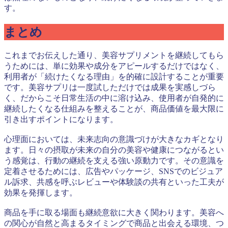
す。
まとめ
これまでお伝えした通り、美容サプリメントを継続してもら
うためには、単に効果や成分をアピールするだけではなく、
利用者が「続けたくなる理由」を的確に設計することが重要
です。美容サプリは一度試しただけでは成果を実感しづら
く、だからこそ日常生活の中に溶け込み、使用者が自発的に
継続したくなる仕組みを整えることが、商品価値を最大限に
引き出すポイントになります。
心理面においては、未来志向の意識づけが大きなカギとなり
ます。日々の摂取が未来の自分の美容や健康につながるとい
う感覚は、行動の継続を支える強い原動力です。その意識を
定着させるためには、広告やパッケージ、SNSでのビジュア
ル訴求、共感を呼ぶレビューや体験談の共有といった工夫が
効果を発揮します。
商品を手に取る場面も継続意欲に大きく関わります。美容へ
の関心が自然と高まるタイミングで商品と出会える環境、つ