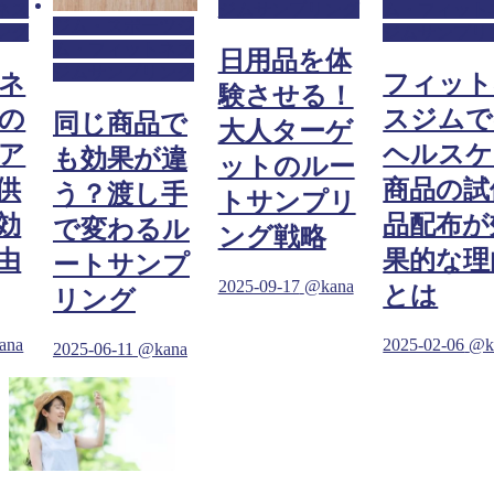
ネス
ジムサンプリング
ム・フィット
ジム・スポーツジ
ング
ジムサンプリ
ム・フィットネス
日用品を体
ジムサンプリング
ネ
フィット
験させる！
の
スジムで
同じ商品で
大人ターゲ
ア
ヘルスケ
も効果が違
ットのルー
供
商品の試
う？渡し手
トサンプリ
効
品配布が
で変わるル
ング戦略
由
果的な理
ートサンプ
2025-09-17
@kana
とは
リング
ana
2025-02-06
@k
2025-06-11
@kana