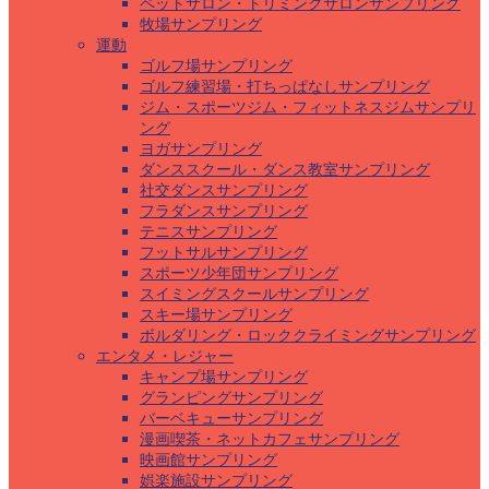
ペットサロン・トリミングサロンサンプリング
牧場サンプリング
運動
ゴルフ場サンプリング
ゴルフ練習場・打ちっぱなしサンプリング
ジム・スポーツジム・フィットネスジムサンプリ
ング
ヨガサンプリング
ダンススクール・ダンス教室サンプリング
社交ダンスサンプリング
フラダンスサンプリング
テニスサンプリング
フットサルサンプリング
スポーツ少年団サンプリング
スイミングスクールサンプリング
スキー場サンプリング
ボルダリング・ロッククライミングサンプリング
エンタメ・レジャー
キャンプ場サンプリング
グランピングサンプリング
バーベキューサンプリング
漫画喫茶・ネットカフェサンプリング
映画館サンプリング
娯楽施設サンプリング