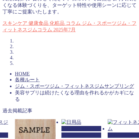
くなる体験づくりを、ターゲット特性や使用シーンに応じて
丁寧にご提案いたします。
スキンケア
健康食品
化粧品
コラム
ジム・スポーツジム・フ
ィットネスジムコラム
2025年7月
HOME
各種ルート
ジム・スポーツジム・フィットネスジムサンプリング
美容サプリは続けたくなる理由を作れるかがカギにな
る
過去掲載記事
ジム・スポーツジ
ツジ
ム・フィットネス
ジム・スポー