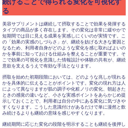
続けることで得られる変化を可視化す
る
美容サプリメントは継続して摂取することで効果を発揮する
タイプの商品が多く存在します。その変化は非常に緩やかで
短期間では目に見える成果を実感しにくいのが実情です。こ
の「効果の実感のしづらさ」が、継続を妨げる大きな要因と
なるため、利用者自身がどのような変化を感じ取ればよいの
かを事前に知っておける仕組みを整えることが重要です。そ
こで効果の可視化を意識した情報設計や体験の共有が、継続
意欲を支えるうえで有効な手法となります。
摂取を始めた初期段階においては、どのような兆しが現れる
かを具体的に伝えることがポイントです。変化の現れ方は人
によって異なりますが肌の調子や化粧ノリの変化、朝起きた
ときの感覚の違いなど、小さな実感ポイントをあらかじめ提
示しておくことで、利用者は自分の中にある変化に気づきや
すくなります。こうした意識付けがあるだけで単に漫然と飲
み続けるよりも継続の意味を感じやすくなります。
継続期間に応じた変化の段階を明示することも継続を後押し