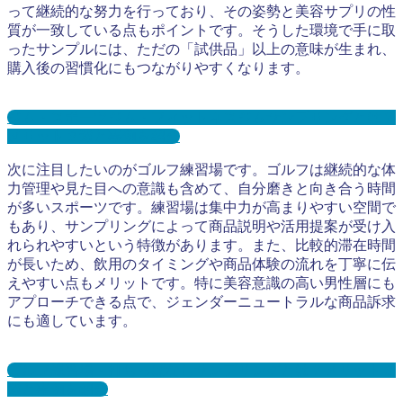
って継続的な努力を行っており、その姿勢と美容サプリの性
質が一致している点もポイントです。そうした環境で手に取
ったサンプルには、ただの「試供品」以上の意味が生まれ、
購入後の習慣化にもつながりやすくなります。
ジム・スポーツジム・フィットネスジムサンプリングとは？
メリット３選と事例を紹介
次に注目したいのがゴルフ練習場です。ゴルフは継続的な体
力管理や見た目への意識も含めて、自分磨きと向き合う時間
が多いスポーツです。練習場は集中力が高まりやすい空間で
もあり、サンプリングによって商品説明や活用提案が受け入
れられやすいという特徴があります。また、比較的滞在時間
が長いため、飲用のタイミングや商品体験の流れを丁寧に伝
えやすい点もメリットです。特に美容意識の高い男性層にも
アプローチできる点で、ジェンダーニュートラルな商品訴求
にも適しています。
ゴルフ練習場・打ちっぱなしサンプリングとは？メリット３
選と事例を紹介