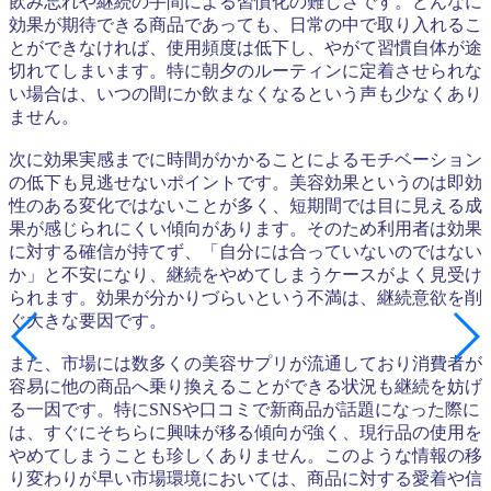
飲み忘れや継続の手間による習慣化の難しさです。どんなに
効果が期待できる商品であっても、日常の中で取り入れるこ
とができなければ、使用頻度は低下し、やがて習慣自体が途
切れてしまいます。特に朝夕のルーティンに定着させられな
い場合は、いつの間にか飲まなくなるという声も少なくあり
ません。
次に効果実感までに時間がかかることによるモチベーション
の低下も見逃せないポイントです。美容効果というのは即効
性のある変化ではないことが多く、短期間では目に見える成
果が感じられにくい傾向があります。そのため利用者は効果
に対する確信が持てず、「自分には合っていないのではない
か」と不安になり、継続をやめてしまうケースがよく見受け
られます。効果が分かりづらいという不満は、継続意欲を削
ぐ大きな要因です。
また、市場には数多くの美容サプリが流通しており消費者が
容易に他の商品へ乗り換えることができる状況も継続を妨げ
る一因です。特にSNSや口コミで新商品が話題になった際に
は、すぐにそちらに興味が移る傾向が強く、現行品の使用を
やめてしまうことも珍しくありません。このような情報の移
り変わりが早い市場環境においては、商品に対する愛着や信