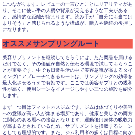
につながります。レビューの一言ひとことにリアリティがあ
り、そこに使い手の人柄や背景が見えるような工夫がある
と、感情的な距離が縮まります。読み手が「自分にも当ては
まりそう」と感じられるような構成が、購入や継続の後押し
になります。
オススメサンプリングルート
美容サプリメントを継続してもらうには、ただ商品を届ける
だけでなく、その価値が自然と伝わる環境で試してもらうこ
とが重要です。中でも日常生活の中で美容意識が高まるタイ
ミングにアプローチできるルートは、サンプリングの効果を
最大化させるうえで有効です。ここでは美容サプリとの親和
性が高く、使用シーンをイメージしやすい三つの施設を紹介
します。
まず一つ目はフィットネスジムです。ジムは体づくりや美容
への意識が高い人が集まる場所であり、健康と美しさの両方
に関心のある層への接点となります。運動後は身体の吸収力
が高まるとされているため、サプリメントを摂取するシーン
としても理想的です。また、ジム利用者の多くは目標に向か