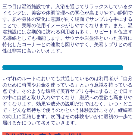
三つ目は温浴施設です。入浴を通じてリラックスしているタ
イミングは、美容や体調管理への関心が高まりやすい瞬間で
す。肌や身体の変化に意識が向く場面でサンプルを手にする
ことで、実際の使用イメージがしやすくなります。また、温
浴施設には定期的に訪れる利用者も多く、リピートを促進す
る導線としても機能します。サウナや岩盤浴といった美容に
特化したコーナーとの連動も図りやすく、美容サプリとの相
性は非常に高いといえます。
温浴施設サンプリングとは？メリット３選と事例を紹介
いずれのルートにおいても共通しているのは利用者が「自分
のために時間やお金を使っている」という意識を持っている
点です。そのような環境で美容サプリを手にすることで日々
の中に自然と取り入れやすくなり、継続への意欲も高まりや
すくなります。効果や成分の説明だけではなく、いつ・どこ
で・どんな気持ちで使うのかという体験設計こそが、継続率
の向上に直結します。次回はその体験をいかに最初の一歩で
届けるかについて考えていきます。