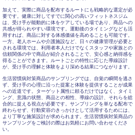
加えて、実際に商品を配布するルートにも戦略的な選定が必
要です。健康に対してすでに関心の高いフィットネスジム
は、受け手が能動的に体をケアしている場であり、商品への
共感が得られやすい環境です。運動後のタイミングなども活
用すれば、商品に対する体感価値を高めることも可能です。
一方、老人ホームや介護施設など、日々の健康管理が必要と
される環境では、利用者本人だけでなくスタッフや家族との
信頼関係の中で商品が紹介されることで、安心感と納得感を
得ることができます。ルートごとの特性に応じた導線設計
が、受け手の理解と体験をより深める結果につながります。
生活習慣病対策商品のサンプリングでは、自覚の瞬間を逃さ
ず、受け手の心理に沿った提案と体験を提供することが成果
への近道です。ターゲット属性に頼るだけではなく、タイミ
ング、意識の状態、商品との相性、導線の設計、それらを総
合的に捉える視点が必要です。サンプリングを単なる配布で
終わらせず、行動変容のきっかけとして活用するためには、
より丁寧な施策設計が求められます。生活習慣病対策商品の
サンプリングをご検討の際はお気軽にお問い合わせくださ
い。