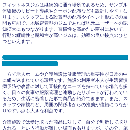
フィットネスジムは継続的に通う場所であるため、サンプル
体験後のリピート導線やクーポン配布なども設計しやすくな
ります。スタッフによる設置型の配布やイベント形式での展
開も可能で、地域密着型のジムであれば地元ユーザーへの認
知拡大にもつながります。習慣性を高めたい商材において、
行動の継続性と親和性が高いジムは、効率の良い接点のひと
つといえます。
ジム・スポーツジム・フィットネスジムサンプリングとは？
メリット３選と事例を紹介
一方で老人ホームや介護施設は健康管理の重要性が日常の中
に組み込まれている環境です。施設の利用者本人が生活習慣
病予防や改善に対して直接的なニーズを持っている場合も多
く、日々の食事や服薬管理と連動したサポートが行われてい
るため、生活に密着した形で商品が紹介できます。また、ス
タッフや家族など、周囲の関係者からの推薦が信頼につなが
りやすい点も大きな利点です。
介護施設では受け取った商品に対して「自分で判断して取り
入れる」という行動が難しい場面もありますが、その分、施