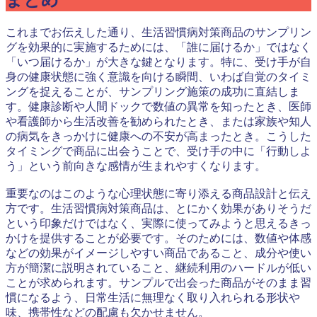
これまでお伝えした通り、生活習慣病対策商品のサンプリン
グを効果的に実施するためには、「誰に届けるか」ではなく
「いつ届けるか」が大きな鍵となります。特に、受け手が自
身の健康状態に強く意識を向ける瞬間、いわば自覚のタイミ
ングを捉えることが、サンプリング施策の成功に直結しま
す。健康診断や人間ドックで数値の異常を知ったとき、医師
や看護師から生活改善を勧められたとき、または家族や知人
の病気をきっかけに健康への不安が高まったとき。こうした
タイミングで商品に出会うことで、受け手の中に「行動しよ
う」という前向きな感情が生まれやすくなります。
重要なのはこのような心理状態に寄り添える商品設計と伝え
方です。生活習慣病対策商品は、とにかく効果がありそうだ
という印象だけではなく、実際に使ってみようと思えるきっ
かけを提供することが必要です。そのためには、数値や体感
などの効果がイメージしやすい商品であること、成分や使い
方が簡潔に説明されていること、継続利用のハードルが低い
ことが求められます。サンプルで出会った商品がそのまま習
慣になるよう、日常生活に無理なく取り入れられる形状や
味、携帯性などの配慮も欠かせません。