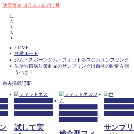
健康食品
コラム
2025年7月
HOME
各種ルート
ジム・スポーツジム・フィットネスジムサンプリング
生活習慣病対策商品のサンプリングは自覚の瞬間を狙
うべき？
過去掲載記事
ツジ
ジム・スポーツジ
ジム・スポー
ネス
ム・フィットネス
ジム・スポーツジ
ム・フィット
ング
ジムサンプリング
ム・フィットネス
ジムサンプリ
ジムサンプリング
ン
試して実
サンプリ
総合型フィ