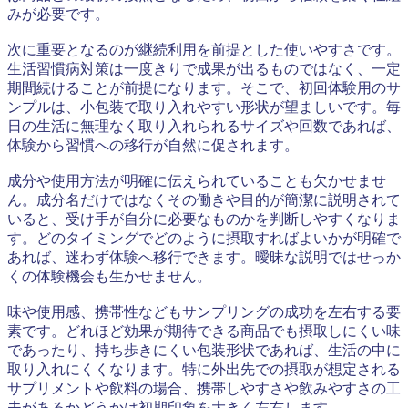
みが必要です。
次に重要となるのが継続利用を前提とした使いやすさです。
生活習慣病対策は一度きりで成果が出るものではなく、一定
期間続けることが前提になります。そこで、初回体験用のサ
ンプルは、小包装で取り入れやすい形状が望ましいです。毎
日の生活に無理なく取り入れられるサイズや回数であれば、
体験から習慣への移行が自然に促されます。
成分や使用方法が明確に伝えられていることも欠かせませ
ん。成分名だけではなくその働きや目的が簡潔に説明されて
いると、受け手が自分に必要なものかを判断しやすくなりま
す。どのタイミングでどのように摂取すればよいかが明確で
あれば、迷わず体験へ移行できます。曖昧な説明ではせっか
くの体験機会も生かせません。
味や使用感、携帯性などもサンプリングの成功を左右する要
素です。どれほど効果が期待できる商品でも摂取しにくい味
であったり、持ち歩きにくい包装形状であれば、生活の中に
取り入れにくくなります。特に外出先での摂取が想定される
サプリメントや飲料の場合、携帯しやすさや飲みやすさの工
夫があるかどうかは初期印象を大きく左右します。