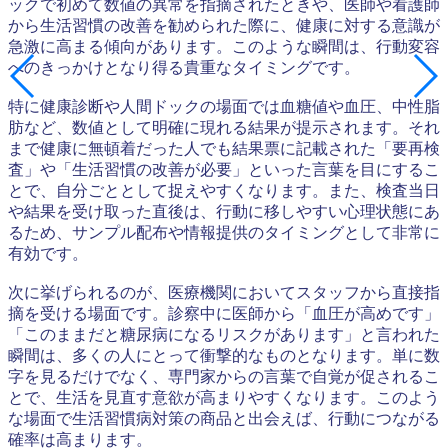
ックで初めて数値の異常を指摘されたときや、医師や看護師
から生活習慣の改善を勧められた際に、健康に対する意識が
急激に高まる傾向があります。このような瞬間は、行動変容
へのきっかけとなり得る貴重なタイミングです。
特に健康診断や人間ドックの場面では血糖値や血圧、中性脂
肪など、数値として明確に現れる結果が提示されます。それ
まで健康に無頓着だった人でも結果票に記載された「要再検
査」や「生活習慣の改善が必要」といった言葉を目にするこ
とで、自分ごととして捉えやすくなります。また、検査当日
や結果を受け取った直後は、行動に移しやすい心理状態にあ
るため、サンプル配布や情報提供のタイミングとして非常に
有効です。
次に挙げられるのが、医療機関においてスタッフから直接指
摘を受ける場面です。診察中に医師から「血圧が高めです」
「このままだと糖尿病になるリスクがあります」と言われた
瞬間は、多くの人にとって衝撃的なものとなります。単に数
字を見るだけでなく、専門家からの言葉で自覚が促されるこ
とで、生活を見直す意欲が高まりやすくなります。このよう
な場面で生活習慣病対策の商品と出会えば、行動につながる
確率は高まります。