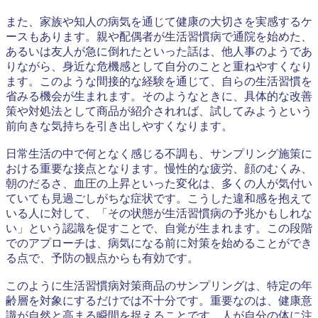
また、家族や知人の病気を通じて健康の大切さを実感するケ
ースもあります。親や配偶者が生活習慣病で通院を始めた、
あるいは友人が急に倒れたといった話は、他人事のようであ
りながら、身近な危機感として自分のことと重ねやすくなり
ます。このような間接的な経験を通じて、自らの生活習慣を
省みる機会が生まれます。そのようなときに、具体的な改善
策や対処法として商品が紹介されれば、試してみようという
前向きな気持ちを引き出しやすくなります。
日常生活の中で何となく感じる不調も、サンプリング施策に
おける重要な接点となります。慢性的な疲労、顔のむくみ、
朝のだるさ、血圧の上昇といった変化は、多くの人が気付い
ていても見過ごしがちな症状です。こうした違和感を抱えて
いる人に対して、「その状態が生活習慣病の予兆かもしれな
い」という認識を促すことで、自覚が生まれます。この段階
でのアプローチは、病気になる前に対策を始めることができ
る点で、予防の観点からも有効です。
このように生活習慣病対策商品のサンプリングは、特定の年
齢層を対象にするだけでは不十分です。重要なのは、健康意
識が自然と高まる瞬間を捉えることです。人が自分の体に注