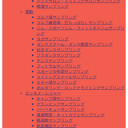
ペットサロン・トリミングサロンサンプリング
牧場サンプリング
運動
ゴルフ場サンプリング
ゴルフ練習場・打ちっぱなしサンプリング
ジム・スポーツジム・フィットネスジムサンプリ
ング
ヨガサンプリング
ダンススクール・ダンス教室サンプリング
社交ダンスサンプリング
フラダンスサンプリング
テニスサンプリング
フットサルサンプリング
スポーツ少年団サンプリング
スイミングスクールサンプリング
スキー場サンプリング
ボルダリング・ロッククライミングサンプリング
エンタメ・レジャー
キャンプ場サンプリング
グランピングサンプリング
バーベキューサンプリング
漫画喫茶・ネットカフェサンプリング
映画館サンプリング
娯楽施設サンプリング