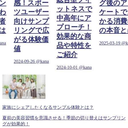
ン
感！スポー
グ後のア
ットネスで
わ
ツユーザー
ケートで
中高年にア
者
向けサンプ
かる消費
プローチ！
は
リングで広
の本音と
効果的な商
がる体験価
ana
2025-03-19
@k
品や特性を
値
ご紹介
2024-09-26
@kana
2024-10-01
@kana
家族にシェアしたくなるサンプル体験とは？
夏前の美容習慣を意識させる！季節の切り替えはサンプリン
グが効果的！