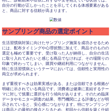
特に、診断結果や症状に対する不安を抱えている状態では、
自分の行動が正しかったことを示してくれる体感要素がある
と、商品に対する信頼が高まります。
サンプリング商品の選定ポイント
生活習慣病対策に向けたサンプリング施策を成功させるため
には、配布タイミングや心理状態に加えて、商品そのものの
選定も極めて重要です。受け取った人が納得し、自分の生活
に取り入れてみたいと感じる商品でなければ、その場限りの
印象で終わってしまい、購買や継続利用につながりません。
特に生活習慣病というテーマにおいては、信頼性と実用性の
両立が求められます。
まず重視すべきは効果実感がある、または信頼できる根拠が
明確に示されている商品です。消費者は健康に直結するテー
マに対して慎重に選択を行う傾向があります。そのため臨床
データやモニター調査の結果、専門機関による評価などが明
示されていると、安心感につながります。特にサンプリング
は商品との最初の接点となるため、初回から信頼を築く仕組