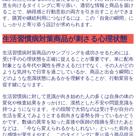
意を向けるタイミングに寄り添い、適切な情報と商品を届け
ることで、納得感と行動意欲の両方を引き出すことができま
す。購買や継続利用につなげるには、この「自覚の瞬間」に
しっかりと寄り添う設計が求められます。
生活習慣病対策商品が刺さる心理状態
生活習慣病対策商品のサンプリングを成功させるためには、
受け手の心理状態を正確に捉えることが重要です。単に配布
対象となる年代や属性を押さえるだけでなく、その人がどの
ような気持ちで日常を過ごしているか、商品と出会う瞬間に
どのような意識状態にあるかを理解することが、行動変容を
促す鍵になります。
生活習慣病に対して意識が向き始めた人の多くは自身の体の
変化や検査結果をきっかけに、漠然とした不安や問題意識を
持つようになります。その段階で大切なのは受け手が自分の
生活を変えてみようとする前向きな姿勢を持っているかどう
かです。数値の異常を知った直後や医師の指摘を受けたあと
などは、「今なら変えられるかもしれない」といった前向き
な感情が芽生えやすく、このタイミングに寄り添う商品提示