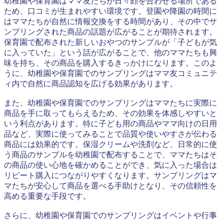
幼稚園や保育園はママ友たちが日々顔を合わせる場所である
ため、口コミが生まれやすい環境です。登園や降園の時間に
はママたちが自然に情報交換をする時間があり、その中でサ
ンプリングされた商品の話題が広がることが期待されます。
保育園で配布された新しいおやつのサンプルが「子どもが気
に入っていた」という話が広がることで、他のママたちも興
味を持ち、その商品を購入するきっかけになります。このよ
うに、幼稚園や保育園でのサンプリングはママ友コミュニテ
ィ内で自然に商品認知を広げる効果があります。
また、幼稚園や保育園でのサンプリングはママたちに実際に
商品を手に取ってもらえるため、その効果を体感しやすいと
いう利点があります。特に子ども用の商品やママ向けの日用
品など、実際に使ってみることで品質や使いやすさが伝わる
商品には効果的です。保湿クリームや洗剤など、日常的に使
う商品のサンプルを幼稚園で配布することで、ママたちはそ
の商品の使い心地を確かめることができ、気に入った場合は
リピート購入につながりやすくなります。サンプリングはマ
マたちが安心して商品を選べる手助けとなり、その信頼性を
高める重要な手段です。
さらに、幼稚園や保育園でのサンプリングはイベントや行事