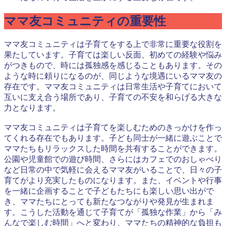
ママ友コミュニティの重要性
ママ友コミュニティは子育てをする上で非常に重要な役割を
果たしています。子育ては楽しい反面、初めての経験や悩み
がつきもので、時には孤独感を感じることもあります。その
ような時に頼りになるのが、同じような境遇にいるママ友の
存在です。ママ友コミュニティは日常生活や子育てにおいて
互いに支え合う場所であり、子育ての不安を和らげる大きな
力となります。
ママ友コミュニティは子育てを楽しむためのきっかけを作っ
てくれる存在でもあります。子ども同士が一緒に遊ぶことで
ママたちもリラックスした時間を共有することができます。
公園や児童館での遊び時間、さらにはカフェでのおしゃべり
など日常の中で気軽に会えるママ友がいることで、日々の子
育てがより充実したものになります。また、イベントや行事
を一緒に企画することで子どもたちにも楽しい思い出がで
き、ママたちにとっても新たなつながりや発見が生まれま
す。こうした活動を通じて子育てが「孤独な作業」から「み
んなで楽しむ時間」へと変わり、ママたちの精神的な負担も