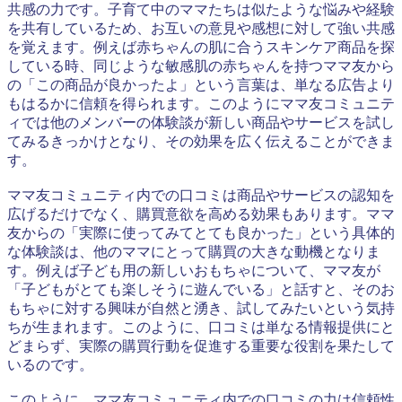
共感の力です。子育て中のママたちは似たような悩みや経験
を共有しているため、お互いの意見や感想に対して強い共感
を覚えます。例えば赤ちゃんの肌に合うスキンケア商品を探
している時、同じような敏感肌の赤ちゃんを持つママ友から
の「この商品が良かったよ」という言葉は、単なる広告より
もはるかに信頼を得られます。このようにママ友コミュニテ
ィでは他のメンバーの体験談が新しい商品やサービスを試し
てみるきっかけとなり、その効果を広く伝えることができま
す。
ママ友コミュニティ内での口コミは商品やサービスの認知を
広げるだけでなく、購買意欲を高める効果もあります。ママ
友からの「実際に使ってみてとても良かった」という具体的
な体験談は、他のママにとって購買の大きな動機となりま
す。例えば子ども用の新しいおもちゃについて、ママ友が
「子どもがとても楽しそうに遊んでいる」と話すと、そのお
もちゃに対する興味が自然と湧き、試してみたいという気持
ちが生まれます。このように、口コミは単なる情報提供にと
どまらず、実際の購買行動を促進する重要な役割を果たして
いるのです。
このように、ママ友コミュニティ内での口コミの力は信頼性