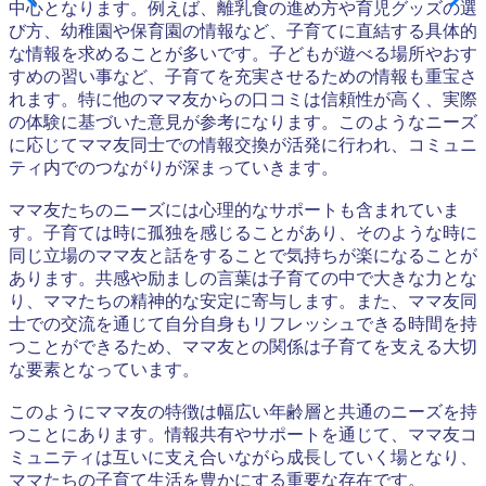
中心となります。例えば、離乳食の進め方や育児グッズの選
び方、幼稚園や保育園の情報など、子育てに直結する具体的
な情報を求めることが多いです。子どもが遊べる場所やおす
すめの習い事など、子育てを充実させるための情報も重宝さ
れます。特に他のママ友からの口コミは信頼性が高く、実際
の体験に基づいた意見が参考になります。このようなニーズ
に応じてママ友同士での情報交換が活発に行われ、コミュニ
ティ内でのつながりが深まっていきます。
ママ友たちのニーズには心理的なサポートも含まれていま
す。子育ては時に孤独を感じることがあり、そのような時に
同じ立場のママ友と話をすることで気持ちが楽になることが
あります。共感や励ましの言葉は子育ての中で大きな力とな
り、ママたちの精神的な安定に寄与します。また、ママ友同
士での交流を通じて自分自身もリフレッシュできる時間を持
つことができるため、ママ友との関係は子育てを支える大切
な要素となっています。
このようにママ友の特徴は幅広い年齢層と共通のニーズを持
つことにあります。情報共有やサポートを通じて、ママ友コ
ミュニティは互いに支え合いながら成長していく場となり、
ママたちの子育て生活を豊かにする重要な存在です。