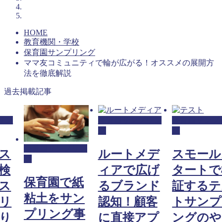
HOME
教育機関・学校
保育園サンプリング
ママ友コミュニティで輪が広がる！オススメの展開方
法を徹底解説
過去掲載記事
リン
保育園サンプリン
保育園サンプ
グ
グ
保育園サンプリン
ス
ルートメデ
スモール
グ
検
ィアで広げ
タートで
保育園で紙
ス
るブランド
証するテ
粘土をサン
リ
認知！顧客
トサンプ
プリング事
り
に直接アプ
ングのや