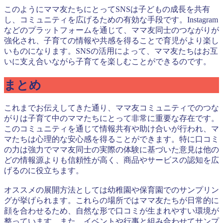
このようにママ友たちにとってSNSは子どもの成長を共有
し、コミュニティを広げるための有効な手段です。Instagram
などのプラットフォームを通じて、ママ友同士のつながりが
強化され、子育ての情報や共感を得ることで育児がより楽し
いものになります。SNSの活用によって、ママ友たちはお互
いに支え合いながら子育てを楽しむことができるのです。
まとめ
これまでお伝えしてきた通り、ママ友コミュニティでのつな
がりは子育て中のママたちにとって非常に重要な存在です。
このコミュニティを通じて情報共有や助け合いが行われ、マ
マたちは心理的な安心感を得ることができます。特に口コミ
の力は強力でママ友同士の実際の体験に基づいた意見は他の
どの情報源よりも信頼性が高く、商品やサービスの認知を広
げるのに役立ちます。
オススメの展開方法としては幼稚園や保育園でのサンプリン
グが挙げられます。これらの場所ではママ友たちが日常的に
顔を合わせるため、自然な形で口コミが生まれやすい環境が
整っています。また、イベントや行事と組み合わせてサンプ