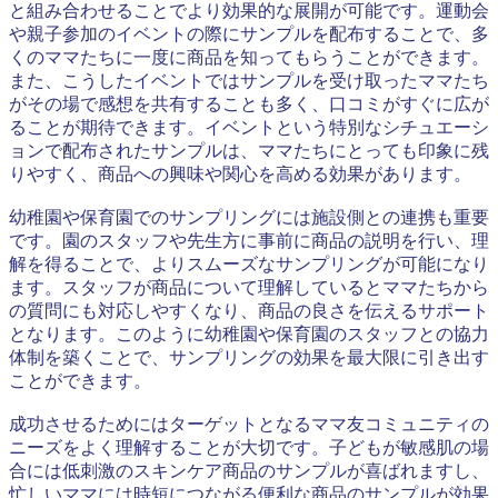
と組み合わせることでより効果的な展開が可能です。運動会
や親子参加のイベントの際にサンプルを配布することで、多
くのママたちに一度に商品を知ってもらうことができます。
また、こうしたイベントではサンプルを受け取ったママたち
がその場で感想を共有することも多く、口コミがすぐに広が
ることが期待できます。イベントという特別なシチュエーシ
ョンで配布されたサンプルは、ママたちにとっても印象に残
りやすく、商品への興味や関心を高める効果があります。
幼稚園や保育園でのサンプリングには施設側との連携も重要
です。園のスタッフや先生方に事前に商品の説明を行い、理
解を得ることで、よりスムーズなサンプリングが可能になり
ます。スタッフが商品について理解しているとママたちから
の質問にも対応しやすくなり、商品の良さを伝えるサポート
となります。このように幼稚園や保育園のスタッフとの協力
体制を築くことで、サンプリングの効果を最大限に引き出す
ことができます。
成功させるためにはターゲットとなるママ友コミュニティの
ニーズをよく理解することが大切です。子どもが敏感肌の場
合には低刺激のスキンケア商品のサンプルが喜ばれますし、
忙しいママには時短につながる便利な商品のサンプルが効果