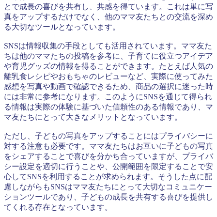
とで成長の喜びを共有し、共感を得ています。これは単に写
真をアップするだけでなく、他のママ友たちとの交流を深め
る大切なツールとなっています。
SNSは情報収集の手段としても活用されています。ママ友た
ちは他のママたちの投稿を参考に、子育てに役立つアイデア
や育児グッズの情報を得ることができます。たとえば人気の
離乳食レシピやおもちゃのレビューなど、実際に使ってみた
感想を写真や動画で確認できるため、商品の選択に迷った時
には非常に参考になります。このようにSNSを通じて得られ
る情報は実際の体験に基づいた信頼性のある情報であり、マ
マ友たちにとって大きなメリットとなっています。
ただし、子どもの写真をアップすることにはプライバシーに
対する注意も必要です。ママ友たちはお互いに子どもの写真
をシェアすることで喜びを分かち合っていますが、プライバ
シー設定を適切に行うことや、公開範囲を限定することで安
心してSNSを利用することが求められます。そうした点に配
慮しながらもSNSはママ友たちにとって大切なコミュニケー
ションツールであり、子どもの成長を共有する喜びを提供し
てくれる存在となっています。