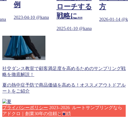
例
ローチする
方
戦略に...
2023-04-10
@kana
ana
2026-01-14
@k
2025-01-10
@kana
社交ダンス教室で顧客満足度を高めるためのサンプリング戦
略を徹底解説！
夏の熱中症予防で商品価値を高める！オススメアウトドアル
ートをご紹介
プライバシーポリシー
2023–2026 ルートサンプリングなら
アドクロ｜創業30年の信頼と実績