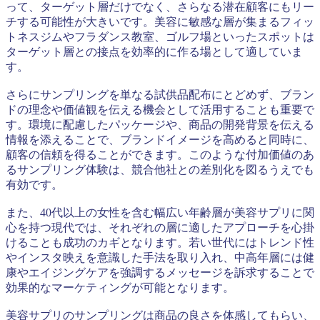
って、ターゲット層だけでなく、さらなる潜在顧客にもリー
チする可能性が大きいです。美容に敏感な層が集まるフィッ
トネスジムやフラダンス教室、ゴルフ場といったスポットは
ターゲット層との接点を効率的に作る場として適していま
す。
さらにサンプリングを単なる試供品配布にとどめず、ブラン
ドの理念や価値観を伝える機会として活用することも重要で
す。環境に配慮したパッケージや、商品の開発背景を伝える
情報を添えることで、ブランドイメージを高めると同時に、
顧客の信頼を得ることができます。このような付加価値のあ
るサンプリング体験は、競合他社との差別化を図るうえでも
有効です。
また、40代以上の女性を含む幅広い年齢層が美容サプリに関
心を持つ現代では、それぞれの層に適したアプローチを心掛
けることも成功のカギとなります。若い世代にはトレンド性
やインスタ映えを意識した手法を取り入れ、中高年層には健
康やエイジングケアを強調するメッセージを訴求することで
効果的なマーケティングが可能となります。
美容サプリのサンプリングは商品の良さを体感してもらい、