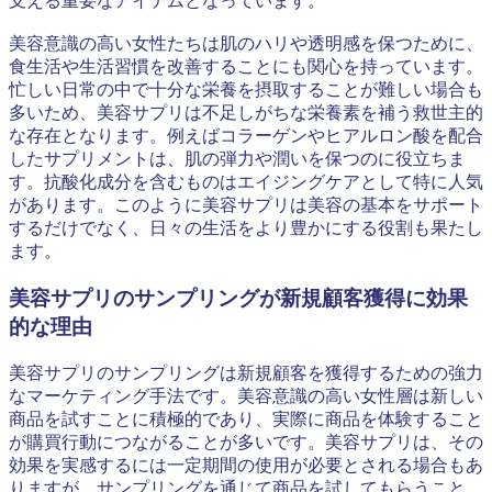
支える重要なアイテムとなっています。
美容意識の高い女性たちは肌のハリや透明感を保つために、
食生活や生活習慣を改善することにも関心を持っています。
忙しい日常の中で十分な栄養を摂取することが難しい場合も
多いため、美容サプリは不足しがちな栄養素を補う救世主的
な存在となります。例えばコラーゲンやヒアルロン酸を配合
したサプリメントは、肌の弾力や潤いを保つのに役立ちま
す。抗酸化成分を含むものはエイジングケアとして特に人気
があります。このように美容サプリは美容の基本をサポート
するだけでなく、日々の生活をより豊かにする役割も果たし
ます。
美容サプリのサンプリングが新規顧客獲得に効果
的な理由
美容サプリのサンプリングは新規顧客を獲得するための強力
なマーケティング手法です。美容意識の高い女性層は新しい
商品を試すことに積極的であり、実際に商品を体験すること
が購買行動につながることが多いです。美容サプリは、その
効果を実感するには一定期間の使用が必要とされる場合もあ
りますが、サンプリングを通じて商品を試してもらうこと