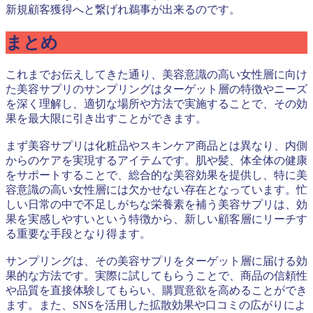
新規顧客獲得へと繋げれ鵜事が出来るのです。
まとめ
これまでお伝えしてきた通り、美容意識の高い女性層に向け
た美容サプリのサンプリングはターゲット層の特徴やニーズ
を深く理解し、適切な場所や方法で実施することで、その効
果を最大限に引き出すことができます。
まず美容サプリは化粧品やスキンケア商品とは異なり、内側
からのケアを実現するアイテムです。肌や髪、体全体の健康
をサポートすることで、総合的な美容効果を提供し、特に美
容意識の高い女性層には欠かせない存在となっています。忙
しい日常の中で不足しがちな栄養素を補う美容サプリは、効
果を実感しやすいという特徴から、新しい顧客層にリーチす
る重要な手段となり得ます。
サンプリングは、その美容サプリをターゲット層に届ける効
果的な方法です。実際に試してもらうことで、商品の信頼性
や品質を直接体験してもらい、購買意欲を高めることができ
ます。また、SNSを活用した拡散効果や口コミの広がりによ