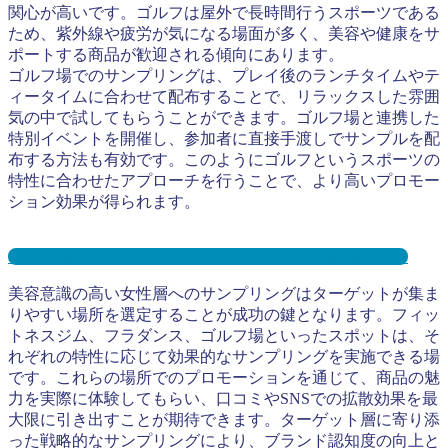
関心が高いです。ゴルフは屋外で長時間行うスポーツである
ため、紫外線や疲労が気になる場面が多く、美容や健康をサ
ポートする商品が歓迎される傾向にあります。
ゴルフ場でのサンプリングは、プレイ後のランチタイムやテ
ィータイムに合わせて配布することで、リラックスした雰囲
気の中で試してもらうことができます。ゴルフ場と連携した
特別イベントを開催し、参加者に直接手渡しでサンプルを配
布する方法も有効です。このようにゴルフというスポーツの
特性に合わせたアプローチを行うことで、より高いプロモー
ション効果が得られます。
ゴルフ場サンプリングとは？メリット３選と事例を紹介
美容意識の高い女性層へのサンプリングはターゲットが集ま
りやすい場所を選定することが成功の鍵となります。フィッ
トネスジム、フラダンス、ゴルフ場といったスポットは、そ
れぞれの特性に応じて効果的なサンプリングを実施できる場
です。これらの場所でのプロモーションを通じて、商品の魅
力を実際に体験してもらい、口コミやSNSでの拡散効果を最
大限に引き出すことが期待できます。ターゲット層に寄り添
った戦略的なサンプリングにより、ブランド認知度の向上と