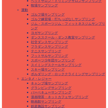
ペットサロン・トリミングサロンサンプリング
牧場サンプリング
運動
ゴルフ場サンプリング
ゴルフ練習場・打ちっぱなしサンプリング
ジム・スポーツジム・フィットネスジムサンプリ
ング
ヨガサンプリング
ダンススクール・ダンス教室サンプリング
社交ダンスサンプリング
フラダンスサンプリング
テニスサンプリング
フットサルサンプリング
スポーツ少年団サンプリング
スイミングスクールサンプリング
スキー場サンプリング
ボルダリング・ロッククライミングサンプリング
エンタメ・レジャー
キャンプ場サンプリング
グランピングサンプリング
バーベキューサンプリング
漫画喫茶・ネットカフェサンプリング
映画館サンプリング
娯楽施設サンプリング