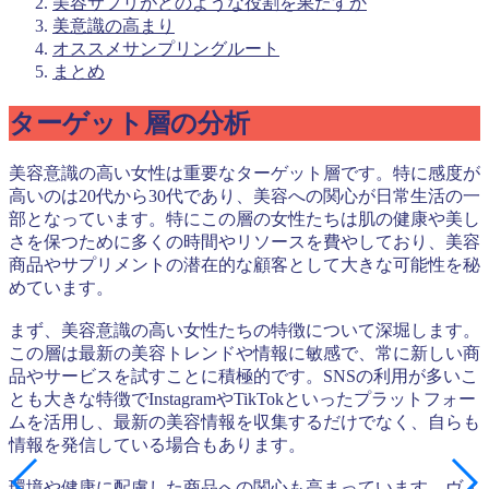
美容サプリがどのような役割を果たすか
美意識の高まり
オススメサンプリングルート
まとめ
ターゲット層の分析
美容意識の高い女性は重要なターゲット層です。特に感度が
高いのは20代から30代であり、美容への関心が日常生活の一
部となっています。特にこの層の女性たちは肌の健康や美し
さを保つために多くの時間やリソースを費やしており、美容
商品やサプリメントの潜在的な顧客として大きな可能性を秘
めています。
まず、美容意識の高い女性たちの特徴について深堀します。
この層は最新の美容トレンドや情報に敏感で、常に新しい商
品やサービスを試すことに積極的です。SNSの利用が多いこ
とも大きな特徴でInstagramやTikTokといったプラットフォー
ムを活用し、最新の美容情報を収集するだけでなく、自らも
情報を発信している場合もあります。
環境や健康に配慮した商品への関心も高まっています。ヴィ