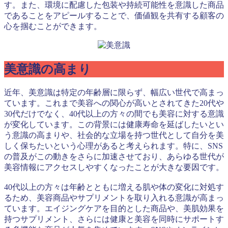
す。また、環境に配慮した包装や持続可能性を意識した商品
であることをアピールすることで、価値観を共有する顧客の
心を掴むことができます。
美意識の高まり
近年、美意識は特定の年齢層に限らず、幅広い世代で高まっ
ています。これまで美容への関心が高いとされてきた20代や
30代だけでなく、40代以上の方々の間でも美容に対する意識
が変化しています。この背景には健康寿命を延ばしたいとい
う意識の高まりや、社会的な立場を持つ世代として自分を美
しく保ちたいという心理があると考えられます。特に、SNS
の普及がこの動きをさらに加速させており、あらゆる世代が
美容情報にアクセスしやすくなったことが大きな要因です。
40代以上の方々は年齢とともに増える肌や体の変化に対処す
るため、美容商品やサプリメントを取り入れる意識が高まっ
ています。エイジングケアを目的とした商品や、美肌効果を
持つサプリメント、さらには健康と美容を同時にサポートす