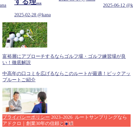
する理...
ana
2025-06-12
@k
2025-02-28
@kana
富裕層にアプローチするならゴルフ場・ゴルフ練習場が良
い！徹底解説
中高年の口コミを広げるならこのルートが最適！ピックアッ
プルートご紹介
プライバシーポリシー
2023–2026 ルートサンプリングなら
アドクロ｜創業30年の信頼と実績