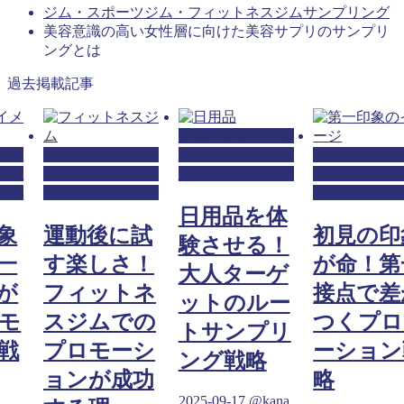
ジム・スポーツジム・フィットネスジムサンプリング
美容意識の高い女性層に向けた美容サプリのサンプリ
ングとは
過去掲載記事
ジム・スポーツジ
ツジ
ジム・スポーツジ
ム・フィットネス
ジム・スポー
ネス
ム・フィットネス
ジムサンプリング
ム・フィット
ング
ジムサンプリング
ジムサンプリ
日用品を体
象
運動後に試
初見の印
験させる！
一
す楽しさ！
が命！第
大人ターゲ
が
フィットネ
接点で差
ットのルー
モ
スジムでの
つくプロ
トサンプリ
戦
プロモーシ
ーション
ング戦略
ョンが成功
略
2025-09-17
@kana