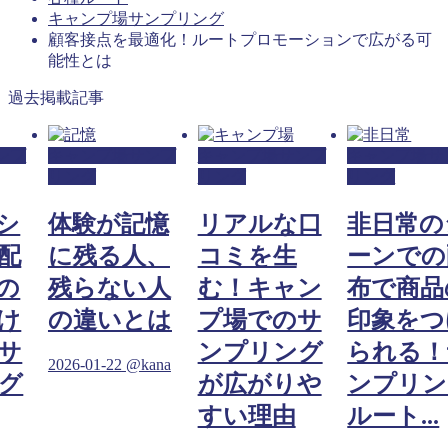
キャンプ場サンプリング
顧客接点を最適化！ルートプロモーションで広がる可
能性とは
過去掲載記事
ンプ
キャンプ場サンプ
キャンプ場サンプ
キャンプ場サ
リング
リング
リング
シ
体験が記憶
リアルな口
非日常の
配
に残る人、
コミを生
ーンでの
の
残らない人
む！キャン
布で商品
け
の違いとは
プ場でのサ
印象をつ
サ
ンプリング
られる！
2026-01-22
@kana
グ
が広がりや
ンプリン
すい理由
ルート...