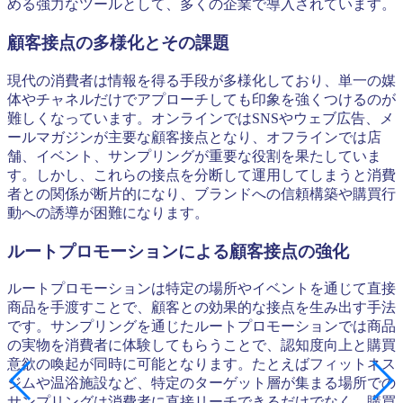
める強力なツールとして、多くの企業で導入されています。
顧客接点の多様化とその課題
現代の消費者は情報を得る手段が多様化しており、単一の媒
体やチャネルだけでアプローチしても印象を強くつけるのが
難しくなっています。オンラインではSNSやウェブ広告、メ
ールマガジンが主要な顧客接点となり、オフラインでは店
舗、イベント、サンプリングが重要な役割を果たしていま
す。しかし、これらの接点を分断して運用してしまうと消費
者との関係が断片的になり、ブランドへの信頼構築や購買行
動への誘導が困難になります。
ルートプロモーションによる顧客接点の強化
ルートプロモーションは特定の場所やイベントを通じて直接
商品を手渡すことで、顧客との効果的な接点を生み出す手法
です。サンプリングを通じたルートプロモーションでは商品
の実物を消費者に体験してもらうことで、認知度向上と購買
意欲の喚起が同時に可能となります。たとえばフィットネス
ジムや温浴施設など、特定のターゲット層が集まる場所での
サンプリングは消費者に直接リーチできるだけでなく、購買