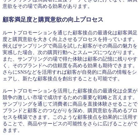
意欲をその場で高める効果があります。
顧客満足度と購買意欲の向上プロセス
ルートプロモーションを通じた顧客接点の最適化は顧客満足
度と購買意欲を大きく向上させるプロセスを持っています。
例えばサンプリングで商品を試した顧客がその商品の魅力を
実感した場合、次の購買行動へとスムーズにつながります。
また、サンプリングの場で得た体験は顧客の記憶に残りやす
く、そのブランドへの信頼度を高める効果も期待できます。
さらにSNSなどを活用すれば顧客が自発的に商品の情報をシ
ェアし、新たな顧客接点を創出することも可能です。
ルートプロモーションを活用した顧客接点の最適化は企業が
競争の激しい市場で成功するための重要な戦略と言えます。
サンプリングを通じて消費者に商品を直接体験させることで
ブランドと顧客とのつながりを深め、購買意欲を高めるプロ
セスを構築できます。このような顧客接点を効果的に活用す
ることで、商品やサービスの可能性をさらに広げることがで
きます。