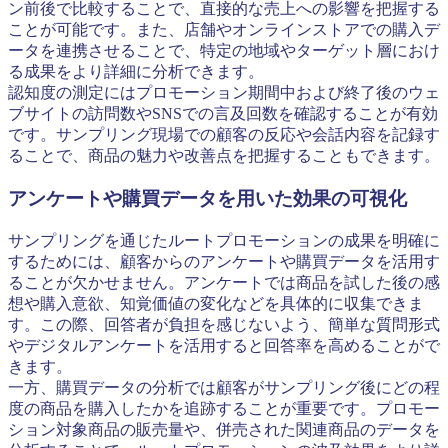
ン前後で比較することで、直接的な売上への影響を把握する
ことが可能です。また、店舗やオンラインストアでの購入デ
ータを連携させることで、特定の地域やターゲット層におけ
る成果をより詳細に分析できます。
認知度の測定にはプロモーション期間中および終了後のウェ
ブサイトの訪問数やSNSでの言及回数を確認することが有効
です。サンプリング現場での顧客の反応や会話内容を記録す
ることで、商品の魅力や改善点を把握することもできます。
アンケートや購買データを用いた効果の可視化
サンプリングを通じたルートプロモーションの成果を明確に
するためには、顧客からのアンケートや購買データを活用す
ることが欠かせません。アンケートでは商品を試した後の感
想や購入意欲、知覚価値の変化などを具体的に収集できま
す。この際、回答者が負担を感じないよう、簡単な質問形式
やデジタルアンケートを活用すると回答率を高めることがで
きます。
一方、購買データの分析では顧客がサンプリング後にどの程
度の商品を購入したかを追跡することが重要です。プロモー
ション対象商品の販売量や、併売された関連商品のデータを