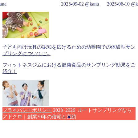
ana
2025-09-02
@kana
2025-06-10
@k
子ども向け玩具の認知を広げるための幼稚園での体験型サン
プリングについてご...
フィットネスジムにおける健康食品のサンプリング効果をご
紹介！
プライバシーポリシー
2023–2026 ルートサンプリングなら
アドクロ｜創業30年の信頼と実績