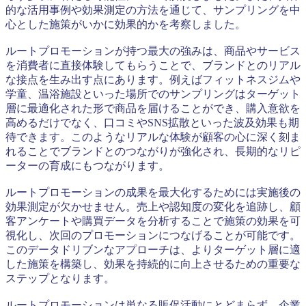
的な活用事例や効果測定の方法を通じて、サンプリングを中
心とした施策がいかに効果的かを考察しました。
ルートプロモーションが持つ最大の強みは、商品やサービス
を消費者に直接体験してもらうことで、ブランドとのリアル
な接点を生み出す点にあります。例えばフィットネスジムや
学童、温浴施設といった場所でのサンプリングはターゲット
層に最適化された形で商品を届けることができ、購入意欲を
高めるだけでなく、口コミやSNS拡散といった波及効果も期
待できます。このようなリアルな体験が顧客の心に深く刻ま
れることでブランドとのつながりが強化され、長期的なリピ
ーターの育成にもつながります。
ルートプロモーションの成果を最大化するためには実施後の
効果測定が欠かせません。売上や認知度の変化を追跡し、顧
客アンケートや購買データを分析することで施策の効果を可
視化し、次回のプロモーションにつなげることが可能です。
このデータドリブンなアプローチは、よりターゲット層に適
した施策を構築し、効果を持続的に向上させるための重要な
ステップとなります。
ルートプロモーションは単なる販促活動にとどまらず、企業