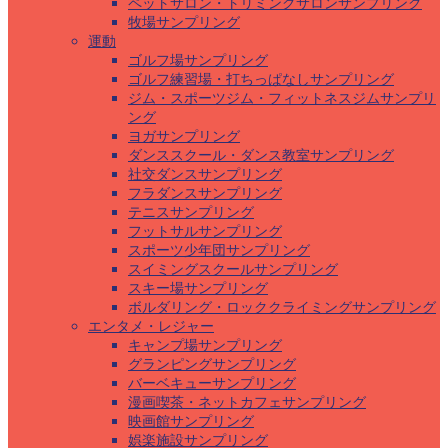
ペットサロン・トリミングサロンサンプリング
牧場サンプリング
運動
ゴルフ場サンプリング
ゴルフ練習場・打ちっぱなしサンプリング
ジム・スポーツジム・フィットネスジムサンプリ
ング
ヨガサンプリング
ダンススクール・ダンス教室サンプリング
社交ダンスサンプリング
フラダンスサンプリング
テニスサンプリング
フットサルサンプリング
スポーツ少年団サンプリング
スイミングスクールサンプリング
スキー場サンプリング
ボルダリング・ロッククライミングサンプリング
エンタメ・レジャー
キャンプ場サンプリング
グランピングサンプリング
バーベキューサンプリング
漫画喫茶・ネットカフェサンプリング
映画館サンプリング
娯楽施設サンプリング