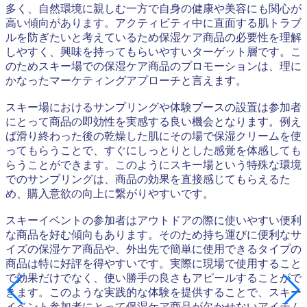
多く、自然環境に親しむ一方で自身の健康や美容にも関心が
高い傾向があります。アクティビティ中に直面する肌トラブ
ルを防ぎたいと考えているため保湿ケア商品の必要性を理解
しやすく、興味を持ってもらいやすいターゲット層です。こ
のためスキー場での保湿ケア商品のプロモーションは、理に
かなったマーケティングアプローチと言えます。
スキー場におけるサンプリングや体験ブースの設置は参加者
にとって商品の即効性を実感する良い機会となります。例え
ば滑り終わった後の乾燥した肌にその場で保湿クリームを使
ってもらうことで、すぐにしっとりとした感覚を体感しても
らうことができます。このようにスキー場という特殊な環境
でのサンプリングは、商品の効果を直接感じてもらえるた
め、購入意欲の向上に繋がりやすいです。
スキーイベントの参加者はアウトドアの際に使いやすい便利
な商品を好む傾向もあります。そのため持ち運びに便利なサ
イズの保湿ケア商品や、外出先で簡単に使用できるタイプの
商品は特に好評を得やすいです。実際に現場で使用すること
で効果だけでなく、使い勝手の良さもアピールすることがで
きます。このような実践的な体験を提供することで、スキー
イベント参加者にとって保湿ケア商品が欠かせないアイテム