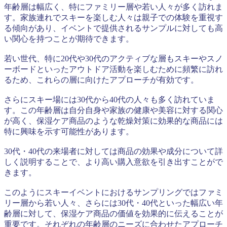
年齢層は幅広く、特にファミリー層や若い人々が多く訪れま
す。家族連れでスキーを楽しむ人々は親子での体験を重視す
る傾向があり、イベントで提供されるサンプルに対しても高
い関心を持つことが期待できます。
若い世代、特に20代や30代のアクティブな層もスキーやスノ
ーボードといったアウトドア活動を楽しむために頻繁に訪れ
るため、これらの層に向けたアプローチが有効です。
さらにスキー場には30代から40代の人々も多く訪れていま
す。この年齢層は自分自身や家族の健康や美容に対する関心
が高く、保湿ケア商品のような乾燥対策に効果的な商品には
特に興味を示す可能性があります。
30代・40代の来場者に対しては商品の効果や成分について詳
しく説明することで、より高い購入意欲を引き出すことがで
きます。
このようにスキーイベントにおけるサンプリングではファミ
リー層から若い人々、さらには30代・40代といった幅広い年
齢層に対して、保湿ケア商品の価値を効果的に伝えることが
重要です。それぞれの年齢層のニーズに合わせたアプローチ