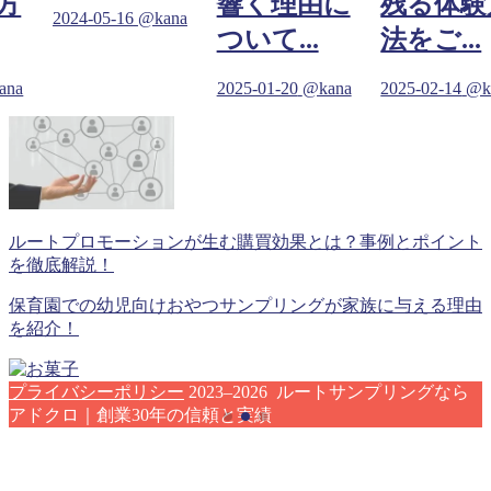
方
響く理由に
残る体験
2024-05-16
@kana
ついて...
法をご...
ana
2025-01-20
@kana
2025-02-14
@k
ルートプロモーションが生む購買効果とは？事例とポイント
を徹底解説！
保育園での幼児向けおやつサンプリングが家族に与える理由
を紹介！
プライバシーポリシー
2023–2026 ルートサンプリングなら
アドクロ｜創業30年の信頼と実績