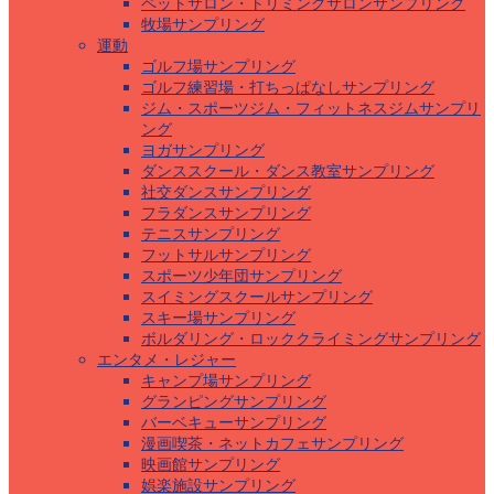
ペットサロン・トリミングサロンサンプリング
牧場サンプリング
運動
ゴルフ場サンプリング
ゴルフ練習場・打ちっぱなしサンプリング
ジム・スポーツジム・フィットネスジムサンプリ
ング
ヨガサンプリング
ダンススクール・ダンス教室サンプリング
社交ダンスサンプリング
フラダンスサンプリング
テニスサンプリング
フットサルサンプリング
スポーツ少年団サンプリング
スイミングスクールサンプリング
スキー場サンプリング
ボルダリング・ロッククライミングサンプリング
エンタメ・レジャー
キャンプ場サンプリング
グランピングサンプリング
バーベキューサンプリング
漫画喫茶・ネットカフェサンプリング
映画館サンプリング
娯楽施設サンプリング