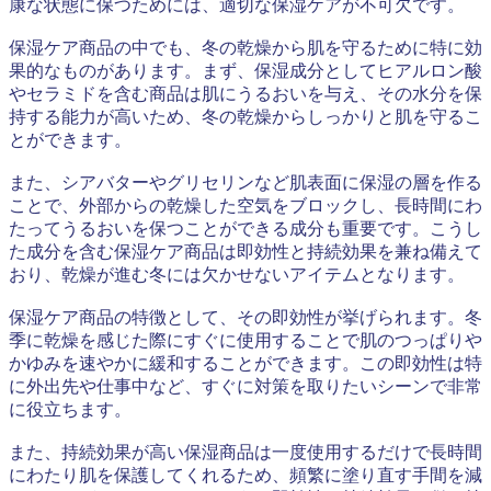
康な状態に保つためには、適切な保湿ケアが不可欠です。
保湿ケア商品の中でも、冬の乾燥から肌を守るために特に効
果的なものがあります。まず、保湿成分としてヒアルロン酸
やセラミドを含む商品は肌にうるおいを与え、その水分を保
持する能力が高いため、冬の乾燥からしっかりと肌を守るこ
とができます。
また、シアバターやグリセリンなど肌表面に保湿の層を作る
ことで、外部からの乾燥した空気をブロックし、長時間にわ
たってうるおいを保つことができる成分も重要です。こうし
た成分を含む保湿ケア商品は即効性と持続効果を兼ね備えて
おり、乾燥が進む冬には欠かせないアイテムとなります。
保湿ケア商品の特徴として、その即効性が挙げられます。冬
季に乾燥を感じた際にすぐに使用することで肌のつっぱりや
かゆみを速やかに緩和することができます。この即効性は特
に外出先や仕事中など、すぐに対策を取りたいシーンで非常
に役立ちます。
また、持続効果が高い保湿商品は一度使用するだけで長時間
にわたり肌を保護してくれるため、頻繁に塗り直す手間を減