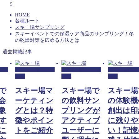
HOME
各種ルート
スキー場サンプリング
スキーイベントでの保湿ケア商品のサンプリング！冬
の乾燥対策を広める方法とは
過去掲載記事
プリ
スキー場サンプリ
スキー場サンプリ
スキー場サン
ング
ング
ング
で
スキー場マ
スキー場で
スキー場
会
ーケティン
の飲料サン
の体験機
象
グとは？特
プリングが
創出は印
す
徴やポイン
アクティブ
に残りや
に
トをご紹介
ユーザーに
い！記憶