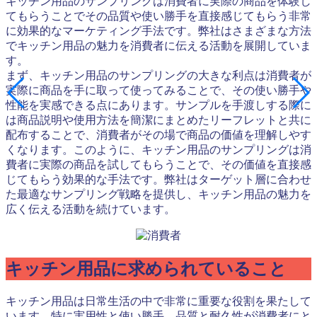
キッチン用品のサンプリングは消費者に実際の商品を体験し
てもらうことでその品質や使い勝手を直接感じてもらう非常
に効果的なマーケティング手法です。弊社はさまざまな方法
でキッチン用品の魅力を消費者に伝える活動を展開していま
す。
まず、キッチン用品のサンプリングの大きな利点は消費者が
実際に商品を手に取って使ってみることで、その使い勝手や
性能を実感できる点にあります。サンプルを手渡しする際に
は商品説明や使用方法を簡潔にまとめたリーフレットと共に
配布することで、消費者がその場で商品の価値を理解しやす
くなります。このように、キッチン用品のサンプリングは消
費者に実際の商品を試してもらうことで、その価値を直接感
じてもらう効果的な手法です。弊社はターゲット層に合わせ
た最適なサンプリング戦略を提供し、キッチン用品の魅力を
広く伝える活動を続けています。
キッチン用品に求められていること
キッチン用品は日常生活の中で非常に重要な役割を果たして
います。特に実用性と使い勝手、品質と耐久性が消費者にと