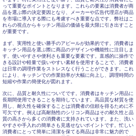
って重要なポイントとなります。これらの要素は消費者が商
品を選ぶ際の決定要因となり、メーカーや広告代理店が商品
を市場に導入する際にも考慮すべき重要な点です。弊社はこ
れらの視点からキッチン用品の価値を最大限に引き出すこと
が重要です。
まず、実用性と使い勝手のアピールが効果的です。消費者は
キッチン用品を選ぶ際に商品のデザインや機能性に注目しま
す。使いやすさや便利さも重要な要素です。直感的に操作で
きる設計や軽量で扱いやすい素材を使用することで、消費者
は日常の調理作業をストレスなく行うことができます。これ
により、キッチンでの作業効率が大幅に向上し、調理時間の
短縮や作業の簡便化が図れます。
次に、品質と耐久性についてです。消費者はキッチン用品に
長期間使用できることを期待しています。高品質な材質を使
用し、耐久性を確保することは消費者の信頼を得るために不
可欠です。例えば高耐熱性のシリコン商品はその耐久性と品
質の高さから多くの消費者に支持されています。また、洗い
やすさや手入れの簡単さも見逃せないポイントです。忙しい
消費者にとって簡単に清潔を保てる商品は非常に魅力的で