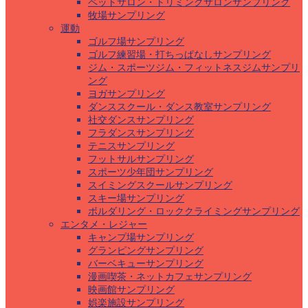
ペットサロン・トリミングサロンサンプリング
牧場サンプリング
運動
ゴルフ場サンプリング
ゴルフ練習場・打ちっぱなしサンプリング
ジム・スポーツジム・フィットネスジムサンプリ
ング
ヨガサンプリング
ダンススクール・ダンス教室サンプリング
社交ダンスサンプリング
フラダンスサンプリング
テニスサンプリング
フットサルサンプリング
スポーツ少年団サンプリング
スイミングスクールサンプリング
スキー場サンプリング
ボルダリング・ロッククライミングサンプリング
エンタメ・レジャー
キャンプ場サンプリング
グランピングサンプリング
バーベキューサンプリング
漫画喫茶・ネットカフェサンプリング
映画館サンプリング
娯楽施設サンプリング