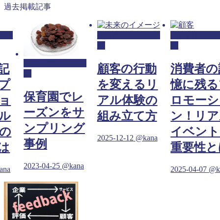
過去掲載記事
リン
保育園サンプリン
保育園サンプ
グ
グ
保育園サンプリン
記
顧客の行動
消費者の
グ
プ
を変えるリ
憶に残る
保育園でレ
ョ
アル体験の
ロモーシ
ーズンをサ
ル
組み立て方
ン！リア
ンプリング
の
イベント
2025-12-12
@kana
事例
は
重要性と
2023-04-25
@kana
ana
2025-04-07
@k