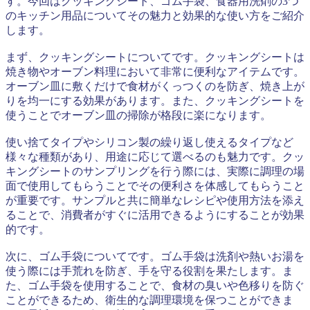
す。今回はクッキングシート、ゴム手袋、食器用洗剤の3つ
のキッチン用品についてその魅力と効果的な使い方をご紹介
します。
まず、クッキングシートについてです。クッキングシートは
焼き物やオーブン料理において非常に便利なアイテムです。
オーブン皿に敷くだけで食材がくっつくのを防ぎ、焼き上が
りを均一にする効果があります。また、クッキングシートを
使うことでオーブン皿の掃除が格段に楽になります。
使い捨てタイプやシリコン製の繰り返し使えるタイプなど
様々な種類があり、用途に応じて選べるのも魅力です。クッ
キングシートのサンプリングを行う際には、実際に調理の場
面で使用してもらうことでその便利さを体感してもらうこと
が重要です。サンプルと共に簡単なレシピや使用方法を添え
ることで、消費者がすぐに活用できるようにすることが効果
的です。
次に、ゴム手袋についてです。ゴム手袋は洗剤や熱いお湯を
使う際には手荒れを防ぎ、手を守る役割を果たします。ま
た、ゴム手袋を使用することで、食材の臭いや色移りを防ぐ
ことができるため、衛生的な調理環境を保つことができま