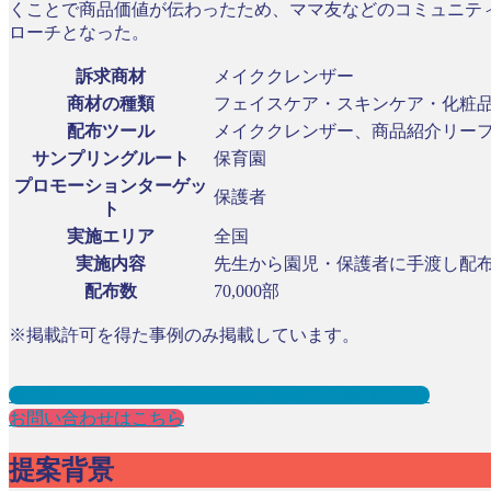
くことで商品価値が伝わったため、ママ友などのコミュニテ
ローチとなった。
訴求商材
メイククレンザー
商材の種類
フェイスケア・スキンケア・化粧
配布ツール
メイククレンザー、商品紹介リー
サンプリングルート
保育園
プロモーションターゲッ
保護者
ト
実施エリア
全国
実施内容
先生から園児・保護者に手渡し配
配布数
70,000部
※掲載許可を得た事例のみ掲載しています。
保育園サンプリングとは？メリット３選と事例を紹介
お問い合わせはこちら
提案背景