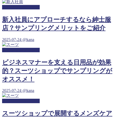
スーツサンプリング
新入社員にアプローチするなら紳士服
店？サンプリングメリットをご紹介
2025-07-24
@kana
スーツサンプリング
ビジネスマナーを支える日用品が効果
的？スーツショップでサンプリングが
オススメ！
2025-07-24
@kana
スーツサンプリング
スーツショップで展開するメンズケア