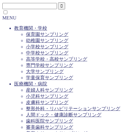
MENU
教育機関・学校
保育園サンプリング
幼稚園サンプリング
小学校サンプリング
中学校サンプリング
高等学校・高校サンプリング
専門学校サンプリング
大学サンプリング
学童保育サンプリング
医療機関・病院
産婦人科サンプリング
小児科サンプリング
皮膚科サンプリング
整形外科・リハビリテーションサンプリング
人間ドック・健康診断サンプリング
歯科医院サンプリング
審美歯科サンプリング