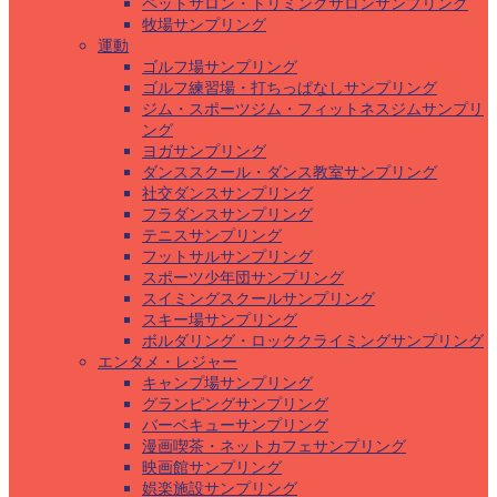
ペットサロン・トリミングサロンサンプリング
牧場サンプリング
運動
ゴルフ場サンプリング
ゴルフ練習場・打ちっぱなしサンプリング
ジム・スポーツジム・フィットネスジムサンプリ
ング
ヨガサンプリング
ダンススクール・ダンス教室サンプリング
社交ダンスサンプリング
フラダンスサンプリング
テニスサンプリング
フットサルサンプリング
スポーツ少年団サンプリング
スイミングスクールサンプリング
スキー場サンプリング
ボルダリング・ロッククライミングサンプリング
エンタメ・レジャー
キャンプ場サンプリング
グランピングサンプリング
バーベキューサンプリング
漫画喫茶・ネットカフェサンプリング
映画館サンプリング
娯楽施設サンプリング